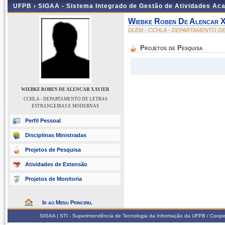
UFPB ›
SIGAA - Sistema Integrado de Gestão de Atividades Ac
Wiebke Roben De Alencar X
DLEM - CCHLA - DEPARTAMENTO D
Projetos de Pesquisa
WIEBKE ROBEN DE ALENCAR XAVIER
CCHLA - DEPARTAMENTO DE LETRAS
ESTRANGEIRAS E MODERNAS
Perfil Pessoal
Disciplinas Ministradas
Projetos de Pesquisa
Atividades de Extensão
Projetos de Monitoria
Ir ao Menu Principal
SIGAA | STI - Superintendência de Tecnologia da Informação da UFPB / Coope