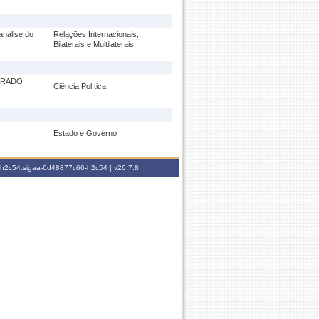
análise do
Relações Internacionais,
Bilaterais e Multilaterais
ARADO
Ciência Política
Estado e Governo
6-h2c54.sigaa-6d48877c66-h2c54 |
v26.7.8