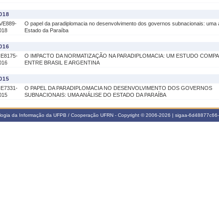
018
VE889-
O papel da paradiplomacia no desenvolvimento dos governos subnacionais: uma 
018
Estado da Paraíba
016
IE8175-
O IMPACTO DA NORMATIZAÇÃO NA PARADIPLOMACIA: UM ESTUDO COMP
016
ENTRE BRASIL E ARGENTINA
015
IE7331-
O PAPEL DA PARADIPLOMACIA NO DESENVOLVIMENTO DOS GOVERNOS
015
SUBNACIONAIS: UMA ANÁLISE DO ESTADO DA PARAÍBA
ologia da Informação da UFPB / Cooperação UFRN - Copyright © 2006-2026 | sigaa-6d48877c6