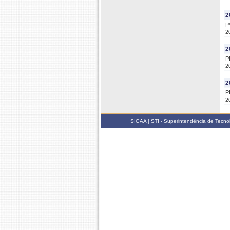
2
P
2
2
P
2
2
P
2
SIGAA | STI - Superintendência de Tecn