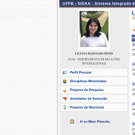
UFPB ›
SIGAA - Sistema Integrado 
L
D
P
2
P
LILIANA RAMALHO FROIO
2
CCSA - DEPARTAMENTO DE RELACÕES
INTERNACIONAIS
2
P
Perfil Pessoal
2
Disciplinas Ministradas
2
Projetos de Pesquisa
P
2
Atividades de Extensão
2
Projetos de Monitoria
P
2
Ir ao Menu Principal
2
P
2