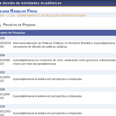
de Gestão de Atividades Acadêmicas
iliana Ramalho Froio
RIN - CCSA - DEPARTAMENTO DE RELACÕES INTERNACIONAIS
Projetos de Pesquisa
rojeto de Pesquisa
025
VE20234-
Internacionalização de Politicas Públicas no Nordeste Brasileiro; A paradiplomaci
025
mecanismo de difusão de politicas públicas.
024
IE18366-
A paradiplomacia em contextos de crise: analisando como governos subnacionai
024
crises por meio da paradiplomacia.
022
IE15859-
A paradiplomacia brasileira em perspectiva comparada
022
020
IE11849-
A paradiplomacia brasileira em perspectiva comparada
020
019
VE11052-
A paradiplomacia brasileira em perspectiva comparada
019