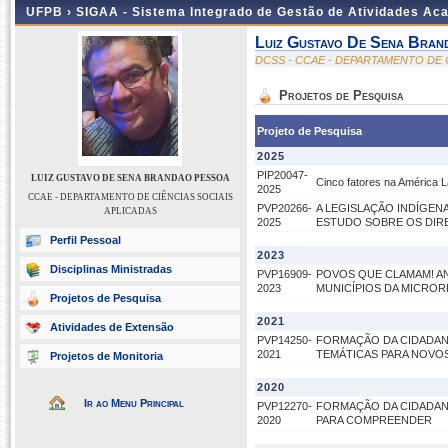
UFPB ›
SIGAA - Sistema Integrado de Gestão de Atividades Ac
Luiz Gustavo De Sena Bran
DCSS - CCAE - DEPARTAMENTO DE 
Projetos de Pesquisa
Projeto de Pesquisa
2025
PIP20047-
LUIZ GUSTAVO DE SENA BRANDAO PESSOA
Cinco fatores na América La
2025
CCAE - DEPARTAMENTO DE CIÊNCIAS SOCIAIS
PVP20266-
A LEGISLAÇÃO INDÍGENA
APLICADAS
2025
ESTUDO SOBRE OS DIR
Perfil Pessoal
2023
Disciplinas Ministradas
PVP16909-
POVOS QUE CLAMAM! AN
2023
MUNICÍPIOS DA MICROR
Projetos de Pesquisa
2021
Atividades de Extensão
PVP14250-
FORMAÇÃO DA CIDADANIA
2021
TEMÁTICAS PARA NOVO
Projetos de Monitoria
2020
Ir ao Menu Principal
PVP12270-
FORMAÇÃO DA CIDADANIA
2020
PARA COMPREENDER