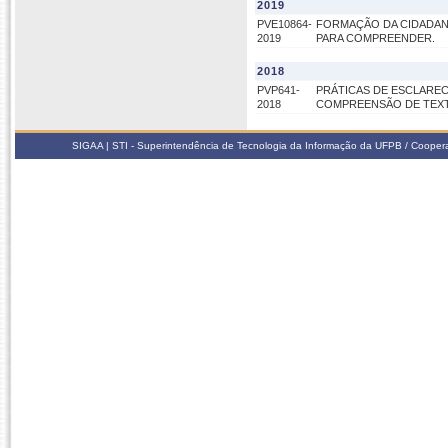
2019
PVE10864-
FORMAÇÃO DA CIDADANIA
2019
PARA COMPREENDER.
2018
PVP641-
PRÁTICAS DE ESCLAREC
2018
COMPREENSÃO DE TEXT
SIGAA | STI - Superintendência de Tecnologia da Informação da UFPB / Coope