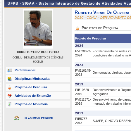
UFPB ›
SIGAA - Sistema Integrado de Gestão de Atividades Ac
Roberto Veras De Oliveira
DCSC - CCHLA - DEPARTAMENTO DE
Projetos de Pesquisa
Projeto de Pesquisa
2024
PVB20622-
Fortalecimento de redes in
ROBERTO VERAS DE OLIVEIRA
2024
condições de trabalho na A
CCHLA - DEPARTAMENTO DE CIÊNCIAS
SOCIAIS
2023
Perfil Pessoal
PVB16145-
Democracia, direitos, des
2023
Disciplinas Ministradas
2019
Projetos de Pesquisa
PIB10529-
Desenvolvimento e Regimes
2019
Agregadas
Atividades de Extensão
PVB11371-
Desenvolvimento de capaci
2019
mercado de trabalho info
Projetos de Monitoria
2013
Ir ao Menu Principal
PIB5787-
SUAPE, O NOVO DESEN
2013