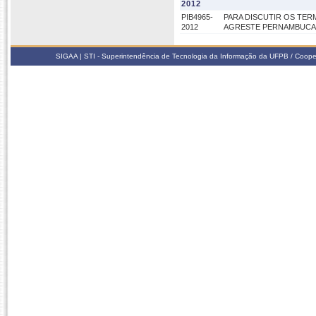
2012
PIB4965-
PARA DISCUTIR OS TE
2012
AGRESTE PERNAMBUC
SIGAA | STI - Superintendência de Tecnologia da Informação da UFPB / Coope