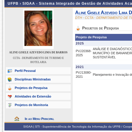
UFPB ›
SIGAA - Sistema Integrado de Gestão de Atividades Ac
Aline Gisele Azevedo Lima 
DTH - CCTA - DEPARTAMENTO DE T
Projetos de Pesquisa
Projeto de Pesquisa
2025
ANÁLISE E DIAGNÓSTIC
PVJ20368-
ALINE GISELE AZEVEDO LIMA DE BARROS
MUNICÍPIO DE BANANE
2025
SUSTENTÁVEL
CCTA - DEPARTAMENTO DE TURISMO E
HOTELARIA
2021
Perfil Pessoal
PVJ13080-
Planejamento e Inovação d
2021
Disciplinas Ministradas
Projetos de Pesquisa
Atividades de Extensão
Projetos de Monitoria
Ir ao Menu Principal
SIGAA | STI - Superintendência de Tecnologia da Informação da UFPB / Coope