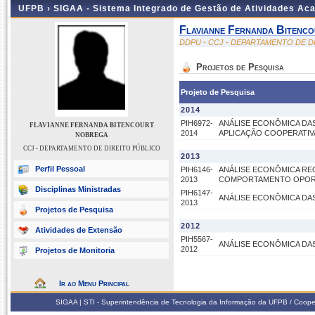
UFPB ›
SIGAA - Sistema Integrado de Gestão de Atividades Ac
Flavianne Fernanda Bitenc
DDPU - CCJ - DEPARTAMENTO DE D
Projetos de Pesquisa
Projeto de Pesquisa
2014
PIH6972-
ANÁLISE ECONÔMICA DAS
FLAVIANNE FERNANDA BITENCOURT
2014
APLICAÇÃO COOPERATIVA
NOBREGA
CCJ - DEPARTAMENTO DE DIREITO PÚBLICO
2013
Perfil Pessoal
PIH6146-
ANÁLISE ECONÔMICA RE
2013
COMPORTAMENTO OPOR
Disciplinas Ministradas
PIH6147-
ANÁLISE ECONÔMICA DAS
2013
Projetos de Pesquisa
2012
Atividades de Extensão
PIH5567-
ANÁLISE ECONÔMICA DAS
2012
Projetos de Monitoria
Ir ao Menu Principal
SIGAA | STI - Superintendência de Tecnologia da Informação da UFPB / Coope