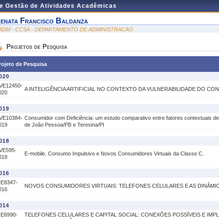
de Gestão de Atividades Acadêmicas
enata Francisco Baldanza
ADM - CCSA - DEPARTAMENTO DE ADMINISTRACAO
Projetos de Pesquisa
rojeto de Pesquisa
020
VE12450-
A INTELIGÊNCIA ARTIFICIAL NO CONTEXTO DA VULNERABILIDADE DO C
020
019
VE10384-
Consumidor com Deficiência: um estudo comparativo entre fatores contextuais d
019
de João Pessoa/PB e Teresina/PI
018
VE595-
E-mobile, Consumo Impulsivo e Novos Consumidores Virtuais da Classe C.
018
016
IE8347-
NOVOS CONSUMIDORES VIRTUAIS: TELEFONES CELULARES E AS DINÂMI
016
014
IE6990-
TELEFONES CELULARES E CAPITAL SOCIAL: CONEXÕES POSSÍVEIS E IMP