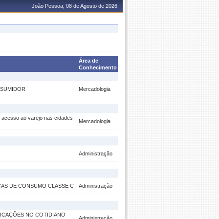
João Pessoa, 08 de Agosto de 2026
Área de
Conhecimento
ONSUMIDOR
Mercadologia
e acesso ao varejo nas cidades
Mercadologia
Administração
CAS DE CONSUMO CLASSE C
Administração
LICAÇÕES NO COTIDIANO
Administração