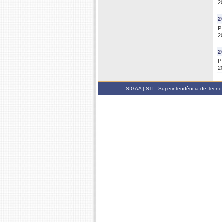
2
2
P
2
2
P
2
SIGAA | STI - Superintendência de Tecn