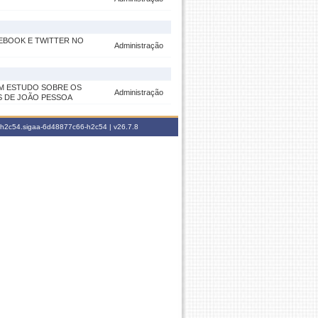
EBOOK E TWITTER NO
Administração
UM ESTUDO SOBRE OS
Administração
S DE JOÃO PESSOA
6-h2c54.sigaa-6d48877c66-h2c54 |
v26.7.8