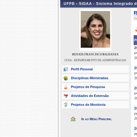
UFPB ›
SIGAA - Sistema Integrado 
R
D
P
2
P
RENATA FRANCISCO BALDANZA
2
CCSA - DEPARTAMENTO DE ADMINISTRACAO
2
Perfil Pessoal
P
Disciplinas Ministradas
2
Projetos de Pesquisa
2
P
Atividades de Extensão
2
Projetos de Monitoria
2
P
2
Ir ao Menu Principal
2
P