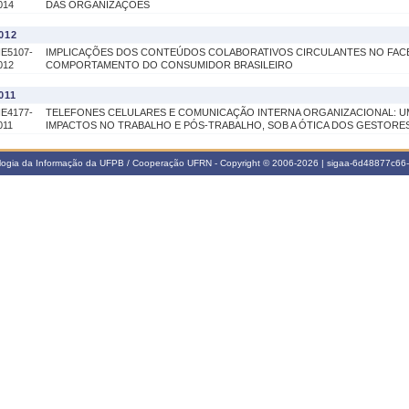
014
DAS ORGANIZAÇÕES
012
IE5107-
IMPLICAÇÕES DOS CONTEÚDOS COLABORATIVOS CIRCULANTES NO FAC
012
COMPORTAMENTO DO CONSUMIDOR BRASILEIRO
011
IE4177-
TELEFONES CELULARES E COMUNICAÇÃO INTERNA ORGANIZACIONAL: 
011
IMPACTOS NO TRABALHO E PÓS-TRABALHO, SOB A ÓTICA DOS GESTORE
ologia da Informação da UFPB / Cooperação UFRN - Copyright © 2006-2026 | sigaa-6d48877c6