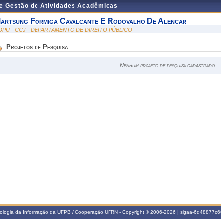
de Gestão de Atividades Acadêmicas
artsung Formiga Cavalcante E Rodovalho De Alencar
DPU - CCJ - DEPARTAMENTO DE DIREITO PÚBLICO
Projetos de Pesquisa
Nenhum projeto de pesquisa cadastrado
nologia da Informação da UFPB / Cooperação UFRN - Copyright © 2006-2026 | sigaa-6d48877c66