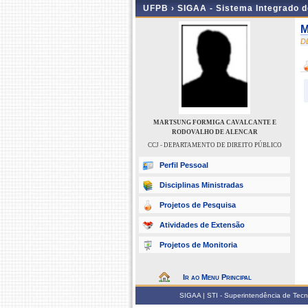
UFPB ›
SIGAA - Sistema Integrado 
M
D
MARTSUNG FORMIGA CAVALCANTE E
RODOVALHO DE ALENCAR
CCJ - DEPARTAMENTO DE DIREITO PÚBLICO
Perfil Pessoal
Disciplinas Ministradas
Projetos de Pesquisa
Atividades de Extensão
Projetos de Monitoria
Ir ao Menu Principal
SIGAA | STI - Superintendência de Tec