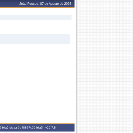
João Pessoa, 07 de Agosto de 2026
-blst5.sigaa-6d48877c66-blst5 |
v26.7.8