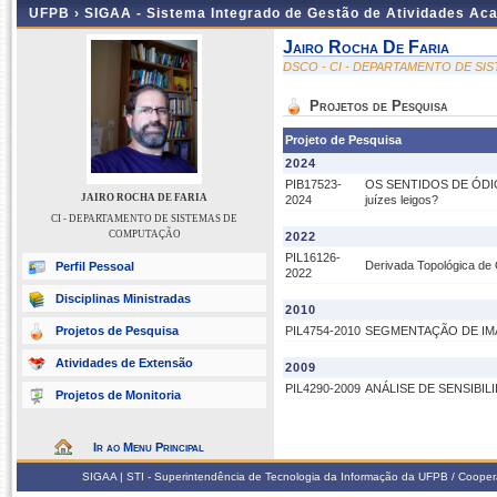
UFPB ›
SIGAA - Sistema Integrado de Gestão de Atividades Ac
Jairo Rocha De Faria
DSCO - CI - DEPARTAMENTO DE S
Projetos de Pesquisa
Projeto de Pesquisa
2024
PIB17523-
OS SENTIDOS DE ÓDIO 
JAIRO ROCHA DE FARIA
2024
juízes leigos?
CI - DEPARTAMENTO DE SISTEMAS DE
COMPUTAÇÃO
2022
PIL16126-
Derivada Topológica de
Perfil Pessoal
2022
Disciplinas Ministradas
2010
Projetos de Pesquisa
PIL4754-2010
SEGMENTAÇÃO DE IMA
Atividades de Extensão
2009
PIL4290-2009
ANÁLISE DE SENSIBI
Projetos de Monitoria
Ir ao Menu Principal
SIGAA | STI - Superintendência de Tecnologia da Informação da UFPB / Coope