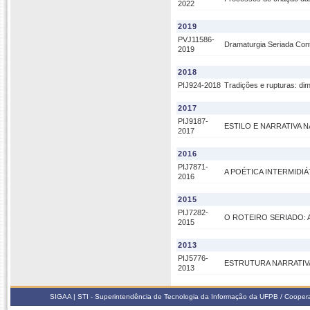
2022
2019
PVJ11586-
Dramaturgia Seriada Cont
2019
2018
PIJ924-2018
Tradições e rupturas: di
2017
PIJ9187-
ESTILO E NARRATIVA
2017
2016
PIJ7871-
A POÉTICA INTERMIDI
2016
2015
PIJ7282-
O ROTEIRO SERIADO: 
2015
2013
PIJ5776-
ESTRUTURA NARRATIVA
2013
SIGAA | STI - Superintendência de Tecnologia da Informação da UFPB / Coope