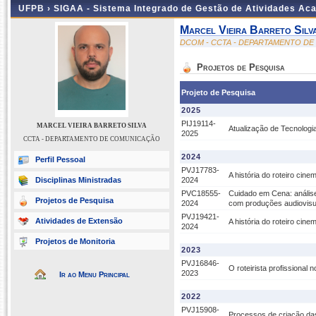
UFPB ›
SIGAA - Sistema Integrado de Gestão de Atividades Ac
Marcel Vieira Barreto Silv
DCOM - CCTA - DEPARTAMENTO D
Projetos de Pesquisa
Projeto de Pesquisa
2025
PIJ19114-
MARCEL VIEIRA BARRETO SILVA
Atualização de Tecnologia
2025
CCTA - DEPARTAMENTO DE COMUNICAÇÃO
2024
Perfil Pessoal
PVJ17783-
A história do roteiro cin
Disciplinas Ministradas
2024
PVC18555-
Cuidado em Cena: análise
Projetos de Pesquisa
2024
com produções audiovisu
PVJ19421-
Atividades de Extensão
A história do roteiro cin
2024
Projetos de Monitoria
2023
PVJ16846-
O roteirista profissional 
2023
Ir ao Menu Principal
2022
PVJ15908-
Processos de criação das 