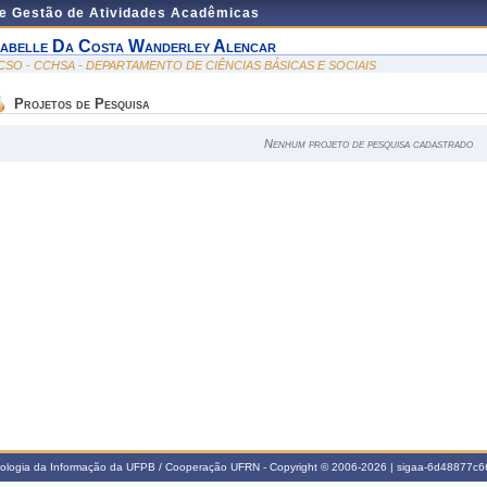
de Gestão de Atividades Acadêmicas
sabelle Da Costa Wanderley Alencar
CSO - CCHSA - DEPARTAMENTO DE CIÊNCIAS BÁSICAS E SOCIAIS
Projetos de Pesquisa
Nenhum projeto de pesquisa cadastrado
nologia da Informação da UFPB / Cooperação UFRN - Copyright © 2006-2026 | sigaa-6d48877c66