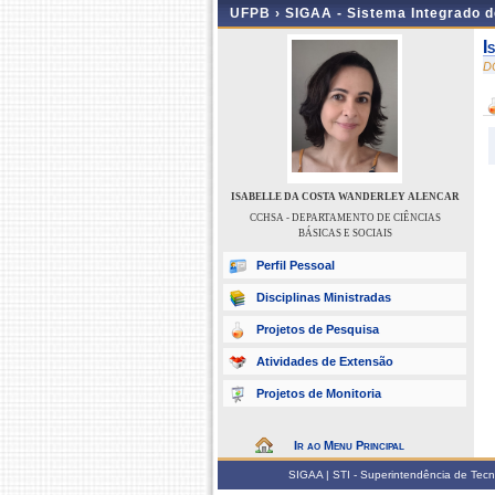
UFPB ›
SIGAA - Sistema Integrado 
I
D
ISABELLE DA COSTA WANDERLEY ALENCAR
CCHSA - DEPARTAMENTO DE CIÊNCIAS
BÁSICAS E SOCIAIS
Perfil Pessoal
Disciplinas Ministradas
Projetos de Pesquisa
Atividades de Extensão
Projetos de Monitoria
Ir ao Menu Principal
SIGAA | STI - Superintendência de Tec