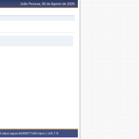
João Pessoa, 06 de Agosto de 2026
-nlpxt.sigaa-6d48877c66-nlpxt |
v26.7.8