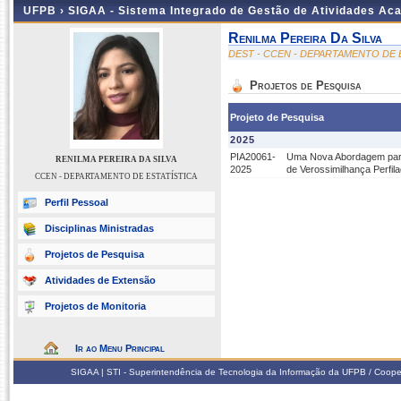
UFPB ›
SIGAA - Sistema Integrado de Gestão de Atividades Ac
Renilma Pereira Da Silva
DEST - CCEN - DEPARTAMENTO DE 
Projetos de Pesquisa
Projeto de Pesquisa
2025
PIA20061-
Uma Nova Abordagem para
RENILMA PEREIRA DA SILVA
2025
de Verossimilhança Perfil
CCEN - DEPARTAMENTO DE ESTATÍSTICA
Perfil Pessoal
Disciplinas Ministradas
Projetos de Pesquisa
Atividades de Extensão
Projetos de Monitoria
Ir ao Menu Principal
SIGAA | STI - Superintendência de Tecnologia da Informação da UFPB / Coope