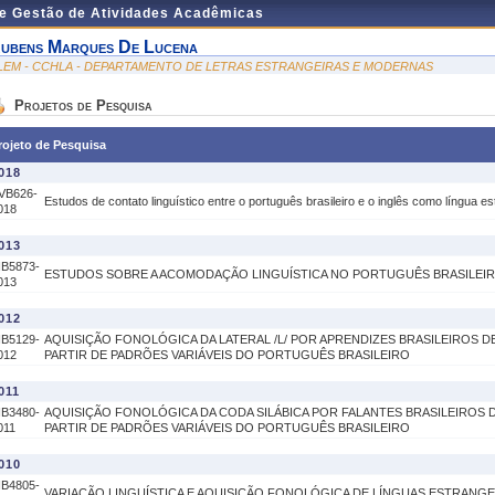
de Gestão de Atividades Acadêmicas
ubens Marques De Lucena
LEM - CCHLA - DEPARTAMENTO DE LETRAS ESTRANGEIRAS E MODERNAS
Projetos de Pesquisa
rojeto de Pesquisa
018
VB626-
Estudos de contato linguístico entre o português brasileiro e o inglês como língua es
018
013
IB5873-
ESTUDOS SOBRE A ACOMODAÇÃO LINGUÍSTICA NO PORTUGUÊS BRASILEI
013
012
IB5129-
AQUISIÇÃO FONOLÓGICA DA LATERAL /L/ POR APRENDIZES BRASILEIROS DE 
012
PARTIR DE PADRÕES VARIÁVEIS DO PORTUGUÊS BRASILEIRO
011
IB3480-
AQUISIÇÃO FONOLÓGICA DA CODA SILÁBICA POR FALANTES BRASILEIROS DE
011
PARTIR DE PADRÕES VARIÁVEIS DO PORTUGUÊS BRASILEIRO
010
IB4805-
VARIAÇÃO LINGUÍSTICA E AQUISIÇÃO FONOLÓGICA DE LÍNGUAS ESTRANGE