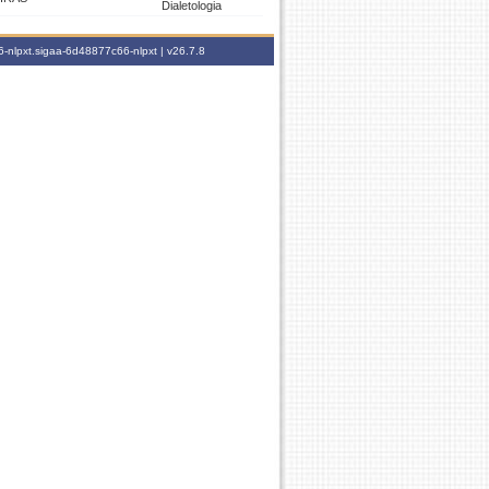
Dialetologia
-nlpxt.sigaa-6d48877c66-nlpxt |
v26.7.8