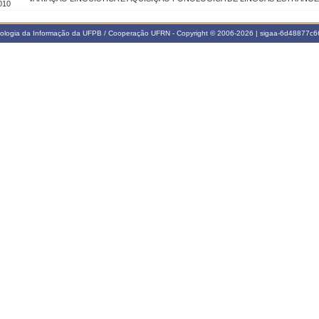
010
nologia da Informação da UFPB / Cooperação UFRN - Copyright © 2006-2026 | sigaa-6d48877c66