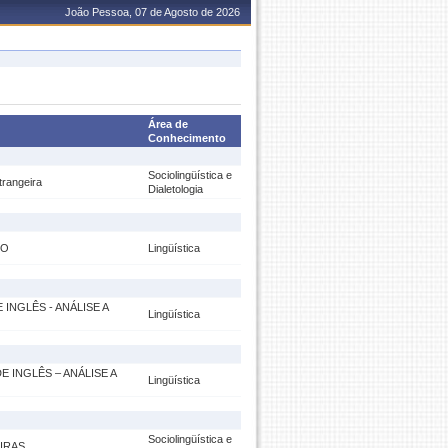
João Pessoa, 07 de Agosto de 2026
Área de
Conhecimento
Sociolingüística e
trangeira
Dialetologia
RO
Lingüística
INGLÊS - ANÁLISE A
Lingüística
 INGLÊS – ANÁLISE A
Lingüística
Sociolingüística e
IRAS