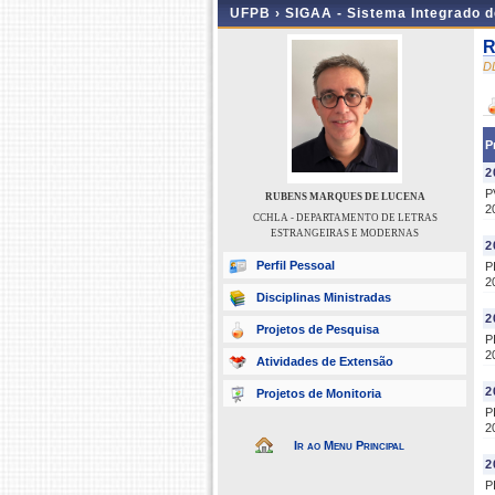
UFPB ›
SIGAA - Sistema Integrado 
R
D
P
2
P
RUBENS MARQUES DE LUCENA
2
CCHLA - DEPARTAMENTO DE LETRAS
ESTRANGEIRAS E MODERNAS
2
Perfil Pessoal
P
2
Disciplinas Ministradas
2
Projetos de Pesquisa
P
2
Atividades de Extensão
2
Projetos de Monitoria
P
2
Ir ao Menu Principal
2
P