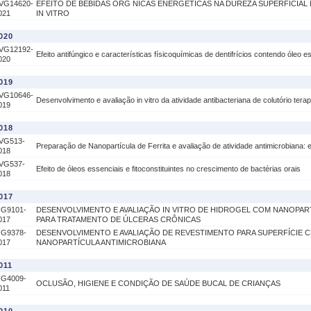
VG14620-
EFEITO DE BEBIDAS ORG NICAS ENERGÉTICAS NA DUREZA SUPERFICIAL
021
IN VITRO
020
VG12192-
Efeito antifúngico e características físicoquímicas de dentifrícios contendo óleo e
020
019
VG10646-
Desenvolvimento e avaliação in vitro da atividade antibacteriana de colutório tera
019
018
VG513-
Preparação de Nanopartícula de Ferrita e avaliação de atividade antimicrobiana: e
018
VG537-
Efeito de óleos essenciais e fitoconstituintes no crescimento de bactérias orais
018
017
IG9101-
DESENVOLVIMENTO E AVALIAÇÃO IN VITRO DE HIDROGEL COM NANOPAR
017
PARA TRATAMENTO DE ÚLCERAS CRÔNICAS
IG9378-
DESENVOLVIMENTO E AVALIAÇÃO DE REVESTIMENTO PARA SUPERFÍCIE 
017
NANOPARTÍCULA ANTIMICROBIANA
011
IG4009-
OCLUSÃO, HIGIENE E CONDIÇÃO DE SAÚDE BUCAL DE CRIANÇAS
011