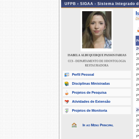
UFPB ›
SIGAA - Sistema Integrado 
I
D
P
2
P
ISABELA ALBUQUERQUE PASSOS FARIAS
2
CCS - DEPARTAMENTO DE ODONTOLOGIA
P
RESTAURADORA
2
Perfil Pessoal
P
2
Disciplinas Ministradas
P
2
Projetos de Pesquisa
P
2
Atividades de Extensão
2
Projetos de Monitoria
P
2
Ir ao Menu Principal
P
2
P