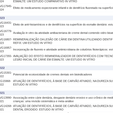
024
ESMALTE: UM ESTUDO COMPARATIVO IN VITRO
VG17945-
Efeito de medicamento expectorante infantil e de dentifrício fluoretado na superfíci
024
023
VG16431-
Efeito de anti-histamínicos e de dentifrícios na superfície do esmalte dentário: estu
023
VG16779-
Avaliação in vitro da atividade antibacteriana de creme dental contendo vidro bio
023
VG16807-
REMINERALIZAÇÃO DA LESÃO DE CÁRIE EM DENTINA UTILIZANDO DENTI
023
REFIX: UM ESTUDO IN VITRO
VG16957-
Incorporação de fluoreto e atividade antimicrobiana de colutórios fitoterápicos: est
023
VG17355-
AVALIAÇÃO DO EFEITO REMINERALIZADOR DE DENTIFRÍCIOS COM TECNO
023
LESÃO INICIAL DE CÁRIE EM ESMALTE: UM ESTUDO IN VITRO
022
VG15301-
Potencial de ecotoxicidade de cremes dentais em bioindicadores
022
IG15968-
ATUAÇÃO DE DENTIFRÍCIOS, À BASE DE CARVÃO ATIVADO, NA DUREZA SU
022
ESTUDO IN VITRO
021
VG13990-
Associação entre cárie dentária, desgaste dentário erosivo e uso crônico de med
021
crianças: uma revisão sistemática e meta-análise
VG14268-
ATUAÇÃO DE DENTIFRÍCIOS, À BASE DE CARVÃO ATIVADO, NA DUREZA S
021
DENTAL ERODIDO: ESTUDO IN VITRO