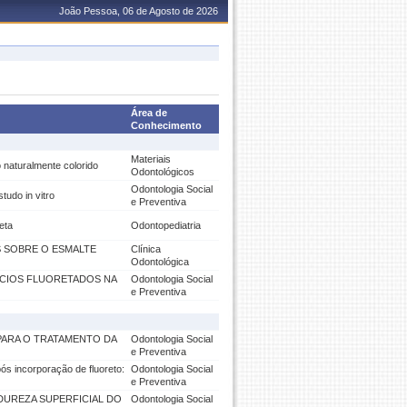
João Pessoa, 06 de Agosto de 2026
Área de
Conhecimento
Materiais
o naturalmente colorido
Odontológicos
Odontologia Social
tudo in vitro
e Preventiva
eta
Odontopediatria
S SOBRE O ESMALTE
Clínica
Odontológica
ÍCIOS FLUORETADOS NA
Odontologia Social
e Preventiva
PARA O TRATAMENTO DA
Odontologia Social
e Preventiva
pós incorporação de fluoreto:
Odontologia Social
e Preventiva
DUREZA SUPERFICIAL DO
Odontologia Social