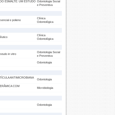
 DO ESMALTE: UM ESTUDO
Odontologia Social
e Preventiva
Clínica
ssencial e polieno
Odontológica
Clínica
pêutico
Odontológica
Odontologia Social
studo in vitro
e Preventiva
Odontologia
TÍCULA ANTIMICROBIANA
Odontologia
CERÂMICA COM
Microbiologia
Odontologia