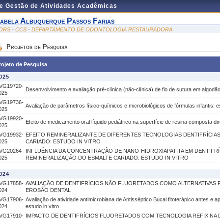
de Gestão de Atividades Acadêmicas
sabela Albuquerque Passos Farias
ORS - CCS - DEPARTAMENTO DE ODONTOLOGIA RESTAURADORA
Projetos de Pesquisa
rojeto de Pesquisa
025
VG19720-
Desenvolvimento e avaliação pré-clínica (não-clínica) de fio de sutura em algodã
025
VG19736-
Avaliação de parâmetros físico-químicos e microbiológicos de fórmulas infantis: es
025
VG19920-
Efeito de medicamento oral líquido pediátrico na superfície de resina composta dir
025
VG19932-
EFEITO REMINERALIZANTE DE DIFERENTES TECNOLOGIAS DENTIFRÍCIA
025
CARIADO: ESTUDO IN VITRO
VG20264-
INFLUÊNCIA DA CONCENTRAÇÃO DE NANO-HIDROXIAPATITA EM DENTIFR
025
REMINERALIZAÇÃO DO ESMALTE CARIADO: ESTUDO IN VITRO
024
VG17858-
AVALIAÇÃO DE DENTIFRÍCIOS NÃO FLUORETADOS COMO ALTERNATIVAS 
024
EROSÃO DENTAL
VG17906-
Avaliação de atividade antimicrobiana de Antisséptico Bucal fitoterápico antes e a
024
estudo in vitro
VG17910-
IMPACTO DE DENTIFRÍCIOS FLUORETADOS COM TECNOLOGIA REFIX NA 