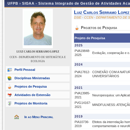
UFPB ›
SIGAA - Sistema Integrado de Gestão de Atividades Ac
Luiz Carlos Serramo Lopez
DSIE - CCEN - DEPARTAMENTO DE 
Projetos de Pesquisa
Projeto de Pesquisa
2025
PVA19848-
LUIZ CARLOS SERRAMO LOPEZ
Evolução, cooperação e o 
2025
CCEN - DEPARTAMENTO DE SISTEMÁTICA E
ECOLOGIA
2024
Perfil Pessoal
PVA17812-
CONEXÃO COM A NATURE
2024
UNIVERSITÁRIOS
Disciplinas Ministradas
Projetos de Pesquisa
2021
PVA13985-
Atividades de Extensão
Neuropesquisa: um Aplicati
2021
PVG14167-
Projetos de Monitoria
MINDFULNESS: ATENÇÃ
2021
2019
Ir ao Menu Principal
PIA10736-
Efeitos da interrelação h
2019
comportamentais e neurofi