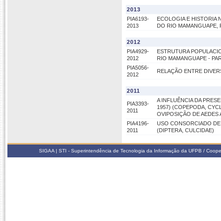
2013
PIA6193-
ECOLOGIA E HISTORIA 
2013
DO RIO MAMANGUAPE, P
2012
PIA4929-
ESTRUTURA POPULACIO
2012
RIO MAMANGUAPE - PAR
PIA5056-
RELAÇÃO ENTRE DIVER
2012
2011
A INFLUÊNCIA DA PRE
PIA3393-
1957) (COPEPODA, CY
2011
OVIPOSIÇÃO DE AEDES 
PIA4196-
USO CONSORCIADO DE 
2011
(DIPTERA, CULCIDAE)
SIGAA | STI - Superintendência de Tecnologia da Informação da UFPB / Coope