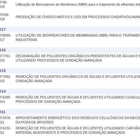
IF96-
Utilização de Biorreatores de Membrana (MBR) para o tratamento de efluentes ind
018
IF638-
PRODUÇÃO DE ÓXIDOS MISTOS E USO EM PROCESSOS OXIDATIVOS AVA
018
017
IF9089-
UTILIZAÇÃO DE BIORREATORES DE MEMBRANAS (MBR) PARA O TRATAME
017
INDUSTRIAIS
016
IF7761-
DEGRADAÇÃO DE POLUENTES ORGÂNICOS PERSISTENTES DE ÁGUAS E 
016
UTILIZANDO PROCESSOS DE OXIDAÇÃO AVANÇADA
015
IF7082-
REMOÇÃO DE POLUENTES ORGÂNICOS DE ÁGUAS E EFLUENTES UTILIZ
015
OXIDAÇÃO AVANÇADA
014
IF6385-
REMOÇÃO DE POLUENTES DE ÁGUAS E EFLUENTES UTILIZANDO COAGUL
014
PROCESSOS DE OXIDAÇÃO AVANÇADA
011
IF3478-
APROVEITAMENTO ENERGÉTICO DOS RESÍDUOS CELULÓSICOS DA INDÚS
011
DA PODA DE ÁRVORES
IF4132-
REMOÇÃO DE POLUENTES DE ÁGUAS E EFLUENTES UTILIZANDO CARVÃO
011
MATERIAL ADSORVENTE E PROCESSOS DE OXIDAÇÃO AVANÇADA