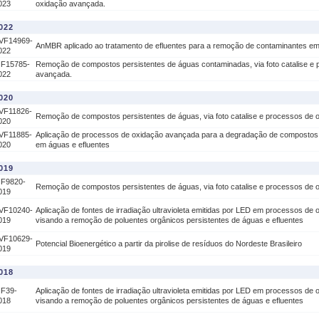
023
oxidação avançada.
022
VF14969-
AnMBR aplicado ao tratamento de efluentes para a remoção de contaminantes e
022
IF15785-
Remoção de compostos persistentes de águas contaminadas, via foto catalise e
022
avançada.
020
VF11826-
Remoção de compostos persistentes de águas, via foto catalise e processos de 
020
VF11885-
Aplicação de processos de oxidação avançada para a degradação de compostos 
020
em águas e efluentes
019
IF9820-
Remoção de compostos persistentes de águas, via foto catalise e processos de 
019
VF10240-
Aplicação de fontes de irradiação ultravioleta emitidas por LED em processos de
019
visando a remoção de poluentes orgânicos persistentes de águas e efluentes
VF10629-
Potencial Bioenergético a partir da pirolise de resíduos do Nordeste Brasileiro
019
018
IF39-
Aplicação de fontes de irradiação ultravioleta emitidas por LED em processos de
018
visando a remoção de poluentes orgânicos persistentes de águas e efluentes