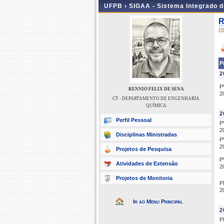
UFPB ›
SIGAA - Sistema Integrado 
R
D
P
2
P
RENNIO FELIX DE SENA
2
CT - DEPARTAMENTO DE ENGENHARIA
QUÍMICA
2
Perfil Pessoal
P
2
Disciplinas Ministradas
P
2
Projetos de Pesquisa
P
Atividades de Extensão
2
Projetos de Monitoria
P
2
Ir ao Menu Principal
2
P