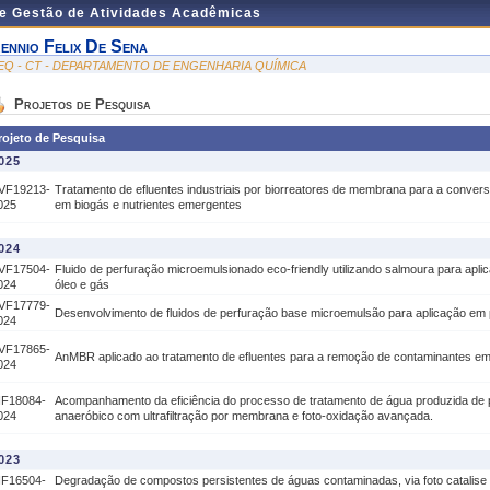
de Gestão de Atividades Acadêmicas
ennio Felix De Sena
EQ - CT - DEPARTAMENTO DE ENGENHARIA QUÍMICA
Projetos de Pesquisa
rojeto de Pesquisa
025
VF19213-
Tratamento de efluentes industriais por biorreatores de membrana para a conver
025
em biogás e nutrientes emergentes
024
VF17504-
Fluido de perfuração microemulsionado eco-friendly utilizando salmoura para aplic
024
óleo e gás
VF17779-
Desenvolvimento de fluidos de perfuração base microemulsão para aplicação em
024
VF17865-
AnMBR aplicado ao tratamento de efluentes para a remoção de contaminantes e
024
IF18084-
Acompanhamento da eficiência do processo de tratamento de água produzida de p
024
anaeróbico com ultrafiltração por membrana e foto-oxidação avançada.
023
IF16504-
Degradação de compostos persistentes de águas contaminadas, via foto catalise