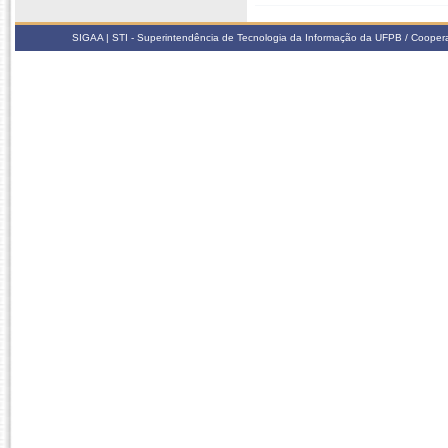
SIGAA | STI - Superintendência de Tecnologia da Informação da UFPB / Coope