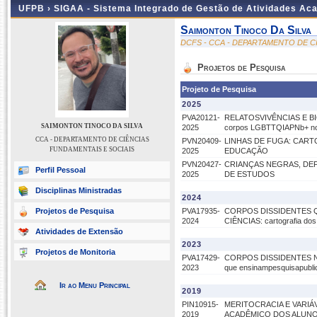
UFPB ›
SIGAA - Sistema Integrado de Gestão de Atividades Ac
Saimonton Tinoco Da Silva
DCFS - CCA - DEPARTAMENTO DE C
Projetos de Pesquisa
Projeto de Pesquisa
2025
PVA20121-
RELATOSVIVÊNCIAS E BIO
SAIMONTON TINOCO DA SILVA
2025
corpos LGBTTQIAPNb+ no
CCA - DEPARTAMENTO DE CIÊNCIAS
PVN20409-
LINHAS DE FUGA: CART
FUNDAMENTAIS E SOCIAIS
2025
EDUCAÇÃO
PVN20427-
CRIANÇAS NEGRAS, DE
Perfil Pessoal
2025
DE ESTUDOS
Disciplinas Ministradas
2024
Projetos de Pesquisa
PVA17935-
CORPOS DISSIDENTES 
2024
CIÊNCIAS: cartografia dos
Atividades de Extensão
2023
Projetos de Monitoria
PVA17429-
CORPOS DISSIDENTES NA 
2023
que ensinampesquisapubl
Ir ao Menu Principal
2019
PIN10915-
MERITOCRACIA E VARIÁ
2019
ACADÊMICO DOS ALUNO