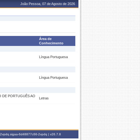
João Pessoa, 07 de Agosto de 2026
Área de
Conhecimento
Língua Portuguesa
Língua Portuguesa
O DE PORTUGUÊS AO
Letras
6-2vpdq.sigaa-6d48877c66-2vpdq |
v26.7.8