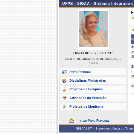
UFPB ›
SIGAA - Sistema Integrado 
E
D
P
2
P
EDNEIA DE OLIVEIRA ALVES
2
CCHLA - DEPARTAMENTO DE LÍNGUAS DE
SINAIS
2
Perfil Pessoal
P
2
Disciplinas Ministradas
2
Projetos de Pesquisa
P
Atividades de Extensão
Projetos de Monitoria
Ir ao Menu Principal
SIGAA | STI - Superintendência de Tecn