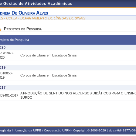
de Gestão de Atividades Acadêmicas
dneia De Oliveira Alves
LS - CCHLA - DEPARTAMENTO DE LÍNGUAS DE SINAIS
Projetos de Pesquisa
rojeto de Pesquisa
020
VB11943-
Corpus de Libras em Escrita de Sinais
020
019
IB10856-
Corpus de Libras em Escrita de Sinais
019
017
A PRODUÇÃO DE SENTIDO NOS RECURSOS DIDÁTICOS PARA O ENSIN
IB9401-2017
SURDO
ologia da Informação da UFPB / Cooperação UFRN - Copyright © 2006-2026 | sigaa-6d48877c6