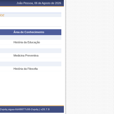
João Pessoa, 06 de Agosto de 2026
ÚDE
Área de Conhecimento
História da Educação
Medicina Preventiva
História da Filosofia
6-2vpdq.sigaa-6d48877c66-2vpdq |
v26.7.8