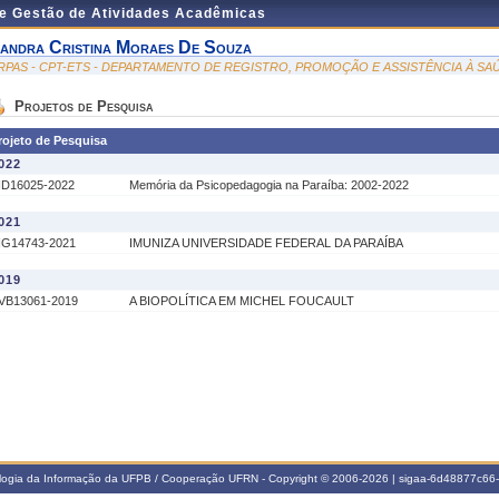
de Gestão de Atividades Acadêmicas
andra Cristina Moraes De Souza
RPAS - CPT-ETS - DEPARTAMENTO DE REGISTRO, PROMOÇÃO E ASSISTÊNCIA À SA
Projetos de Pesquisa
rojeto de Pesquisa
022
ID16025-2022
Memória da Psicopedagogia na Paraíba: 2002-2022
021
IG14743-2021
IMUNIZA UNIVERSIDADE FEDERAL DA PARAÍBA
019
VB13061-2019
A BIOPOLÍTICA EM MICHEL FOUCAULT
ologia da Informação da UFPB / Cooperação UFRN - Copyright © 2006-2026 | sigaa-6d48877c6