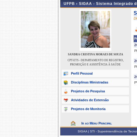
UFPB ›
SIGAA - Sistema Integrado 
S
D
P
2
P
SANDRA CRISTINA MORAES DE SOUZA
CPT-ETS - DEPARTAMENTO DE REGISTRO,
2
PROMOÇÃO E ASSISTÊNCIA À SAÚDE
P
Perfil Pessoal
2
Disciplinas Ministradas
P
Projetos de Pesquisa
Atividades de Extensão
Projetos de Monitoria
Ir ao Menu Principal
SIGAA | STI - Superintendência de Tecn