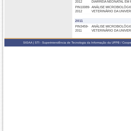
2012
DIARREIA NEONATAL EM
PIN10089-
ANÁLISE MICROBIOLÓGI
2012
VETERINÁRIO DA UNIVER
2011
PIN3459-
ANÁLISE MICROBIOLÓGI
2011
VETERINÁRIO DA UNIVER
SIGAA | STI - Superintendência de Tecnologia da Informação da UFPB / Coope