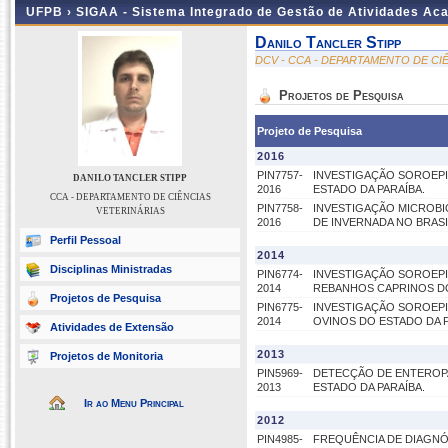
UFPB ›
SIGAA - Sistema Integrado de Gestão de Atividades Ac
Danilo Tancler Stipp
DCV - CCA - DEPARTAMENTO DE CI
Projetos de Pesquisa
Projeto de Pesquisa
2016
PIN7757-
INVESTIGAÇÃO SOROEPI
DANILO TANCLER STIPP
2016
ESTADO DA PARAÍBA.
CCA - DEPARTAMENTO DE CIÊNCIAS
PIN7758-
INVESTIGAÇÃO MICROBI
VETERINÁRIAS
2016
DE INVERNADA NO BRASI
Perfil Pessoal
2014
Disciplinas Ministradas
PIN6774-
INVESTIGAÇÃO SOROEPID
2014
REBANHOS CAPRINOS DO
Projetos de Pesquisa
PIN6775-
INVESTIGAÇÃO SOROEPI
2014
OVINOS DO ESTADO DA P
Atividades de Extensão
2013
Projetos de Monitoria
PIN5969-
DETECÇÃO DE ENTEROP
2013
ESTADO DA PARAÍBA.
Ir ao Menu Principal
2012
PIN4985-
FREQUÊNCIA DE DIAGNÓ