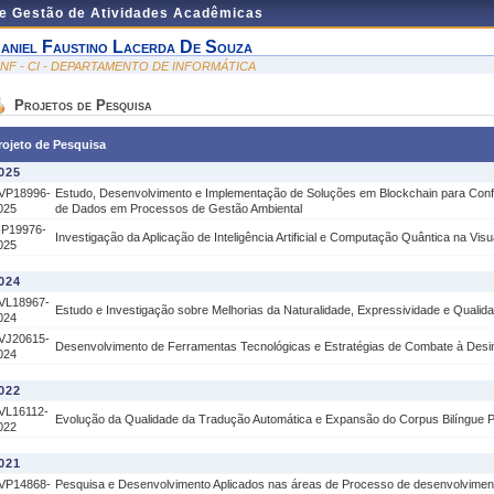
de Gestão de Atividades Acadêmicas
aniel Faustino Lacerda De Souza
INF - CI - DEPARTAMENTO DE INFORMÁTICA
Projetos de Pesquisa
rojeto de Pesquisa
025
VP18996-
Estudo, Desenvolvimento e Implementação de Soluções em Blockchain para Con
025
de Dados em Processos de Gestão Ambiental
IP19976-
Investigação da Aplicação de Inteligência Artificial e Computação Quântica na Vi
025
024
VL18967-
Estudo e Investigação sobre Melhorias da Naturalidade, Expressividade e Qualid
024
VJ20615-
Desenvolvimento de Ferramentas Tecnológicas e Estratégias de Combate à Des
024
022
VL16112-
Evolução da Qualidade da Tradução Automática e Expansão do Corpus Bilíngue P
022
021
VP14868-
Pesquisa e Desenvolvimento Aplicados nas áreas de Processo de desenvolviment