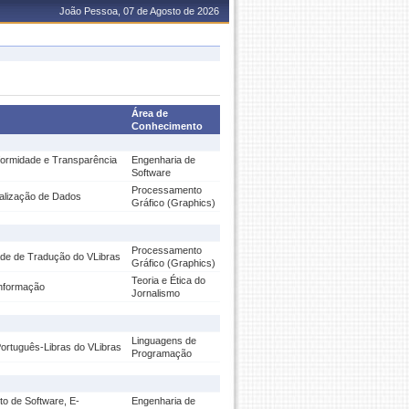
João Pessoa, 07 de Agosto de 2026
Área de
Conhecimento
formidade e Transparência
Engenharia de
Software
Processamento
sualização de Dados
Gráfico (Graphics)
Processamento
ade de Tradução do VLibras
Gráfico (Graphics)
Teoria e Ética do
informação
Jornalismo
Linguagens de
ortuguês-Libras do VLibras
Programação
o de Software, E-
Engenharia de