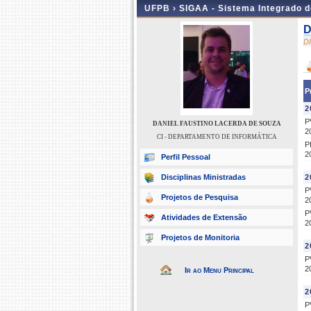
UFPB ›
SIGAA - Sistema Integrado 
D
D
P
2
P
DANIEL FAUSTINO LACERDA DE SOUZA
2
CI - DEPARTAMENTO DE INFORMÁTICA
P
2
Perfil Pessoal
Disciplinas Ministradas
2
P
Projetos de Pesquisa
2
P
Atividades de Extensão
2
Projetos de Monitoria
2
P
2
Ir ao Menu Principal
2
P