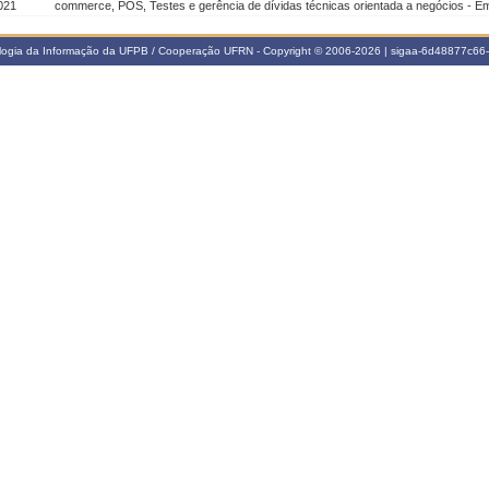
021
commerce, POS, Testes e gerência de dívidas técnicas orientada a negócios - 
ologia da Informação da UFPB / Cooperação UFRN - Copyright © 2006-2026 | sigaa-6d48877c6