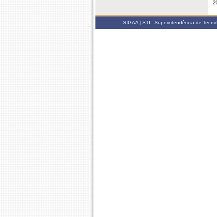
2
SIGAA | STI - Superintendência de Tecn