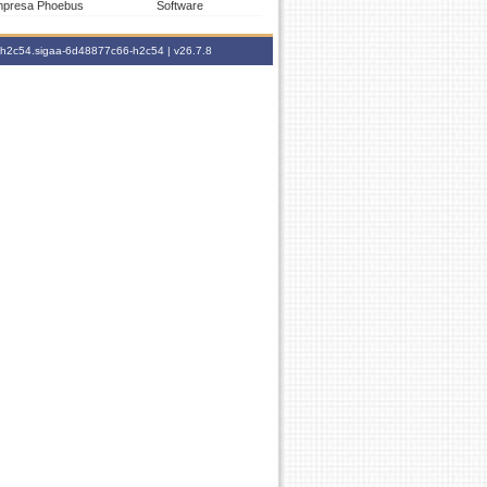
Empresa Phoebus
Software
6-h2c54.sigaa-6d48877c66-h2c54 |
v26.7.8