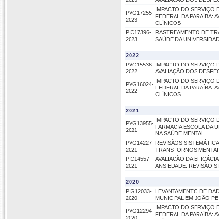
2023
AVALIAÇÃO DOS DESFE
IMPACTO DO SERVIÇO 
PVG17255-
FEDERAL DA PARAÍBA:
2023
CLÍNICOS
PIC17396-
RASTREAMENTO DE TRA
2023
SAÚDE DA UNIVERSIDAD
2022
PVG15536-
IMPACTO DO SERVIÇO 
2022
AVALIAÇÃO DOS DESFE
IMPACTO DO SERVIÇO 
PVG16024-
FEDERAL DA PARAÍBA:
2022
CLÍNICOS
2021
IMPACTO DO SERVIÇO 
PVG13955-
FARMACIA ESCOLA DA U
2021
NA SAÚDE MENTAL
PVG14227-
REVISÃOS SISTEMÁTIC
2021
TRANSTORNOS MENTAIS
PIC14557-
AVALIAÇÃO DA EFICÁCI
2021
ANSIEDADE: REVISÃO S
2020
PIG12033-
LEVANTAMENTO DE DAD
2020
MUNICIPAL EM JOÃO PE
IMPACTO DO SERVIÇO 
PVG12294-
FEDERAL DA PARAÍBA:
2020