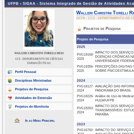
UFPB ›
SIGAA - Sistema Integrado de Gestão de Atividades Ac
Walleri Christini Torelli Re
DCFA - CCS - DEPARTAMENTO DE C
Projetos de Pesquisa
Projeto de Pesquisa
2025
IMPACTO DOS SERVIÇO
WALLERI CHRISTINI TORELLI REIS
PVG19168-
DOENÇAS CRÔNICAS NÃ
2025
CCS - DEPARTAMENTO DE CIÊNCIAS
UNIVERSIDADE FEDERAL
FARMACÊUTICAS
PVG19356-
PERCEPÇÕES DIGITAIS 
2025
SOBRE PSICOESTIMULA
Perfil Pessoal
Disciplinas Ministradas
2024
PVG18127-
AVALIAÇÃO DAS INFORM
Projetos de Pesquisa
2024
PANORAMA DO BRASIL
PVG18226-
Análise do Uso de Medica
Atividades de Extensão
2024
HULW/UFPB
IMPACTO DOS SERVIÇO
Projetos de Monitoria
PVG18263-
TRANSMISSÍVEIS: ESTU
2024
PARAÍBA
Ir ao Menu Principal
2023
PVG16792-
IMPACTO DO SERVIÇO 