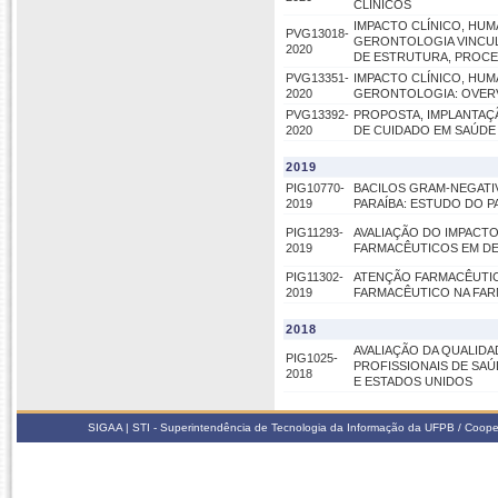
CLÍNICOS
IMPACTO CLÍNICO, HU
PVG13018-
GERONTOLOGIA VINCULA
2020
DE ESTRUTURA, PROCE
PVG13351-
IMPACTO CLÍNICO, HU
2020
GERONTOLOGIA: OVERV
PVG13392-
PROPOSTA, IMPLANTAÇ
2020
DE CUIDADO EM SAÚDE
2019
PIG10770-
BACILOS GRAM-NEGATI
2019
PARAÍBA: ESTUDO DO P
PIG11293-
AVALIAÇÃO DO IMPACT
2019
FARMACÊUTICOS EM DE
PIG11302-
ATENÇÃO FARMACÊUTIC
2019
FARMACÊUTICO NA FAR
2018
AVALIAÇÃO DA QUALID
PIG1025-
PROFISSIONAIS DE SAÚ
2018
E ESTADOS UNIDOS
SIGAA | STI - Superintendência de Tecnologia da Informação da UFPB / Coope