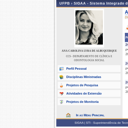
UFPB ›
SIGAA - Sistema Integrado 
A
D
P
2
P
ANA CAROLINA LYRA DE ALBUQUERQUE
2
CCS - DEPARTAMENTO DE CLÍNICA E
ODONTOLOGIA SOCIAL
2
Perfil Pessoal
P
2
Disciplinas Ministradas
2
Projetos de Pesquisa
P
2
Atividades de Extensão
Projetos de Monitoria
Ir ao Menu Principal
SIGAA | STI - Superintendência de Tec