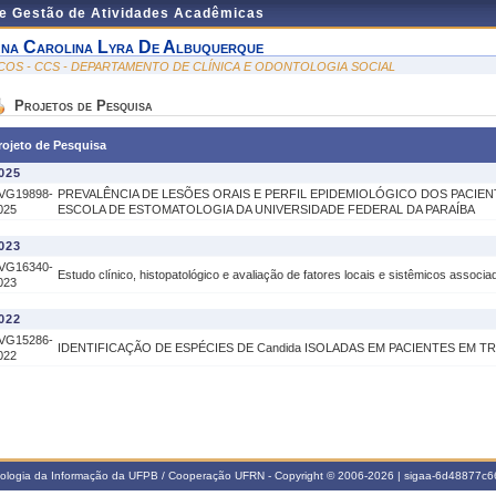
de Gestão de Atividades Acadêmicas
na Carolina Lyra De Albuquerque
COS - CCS - DEPARTAMENTO DE CLÍNICA E ODONTOLOGIA SOCIAL
Projetos de Pesquisa
rojeto de Pesquisa
025
VG19898-
PREVALÊNCIA DE LESÕES ORAIS E PERFIL EPIDEMIOLÓGICO DOS PACIEN
025
ESCOLA DE ESTOMATOLOGIA DA UNIVERSIDADE FEDERAL DA PARAÍBA
023
VG16340-
Estudo clínico, histopatológico e avaliação de fatores locais e sistêmicos associa
023
022
VG15286-
IDENTIFICAÇÃO DE ESPÉCIES DE Candida ISOLADAS EM PACIENTES EM
022
nologia da Informação da UFPB / Cooperação UFRN - Copyright © 2006-2026 | sigaa-6d48877c66