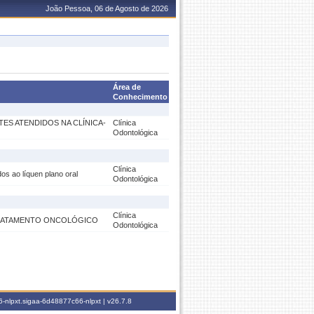
João Pessoa, 06 de Agosto de 2026
Área de
Conhecimento
TES ATENDIDOS NA CLÍNICA-
Clínica
Odontológica
Clínica
dos ao líquen plano oral
Odontológica
Clínica
 TRATAMENTO ONCOLÓGICO
Odontológica
-nlpxt.sigaa-6d48877c66-nlpxt |
v26.7.8