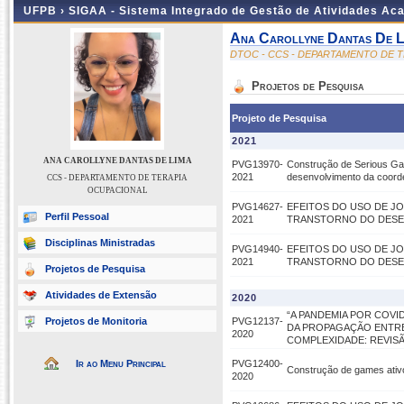
UFPB ›
SIGAA - Sistema Integrado de Gestão de Atividades Ac
Ana Carollyne Dantas De L
DTOC - CCS - DEPARTAMENTO DE 
Projetos de Pesquisa
Projeto de Pesquisa
2021
ANA CAROLLYNE DANTAS DE LIMA
PVG13970-
Construção de Serious Ga
2021
desenvolvimento da coor
CCS - DEPARTAMENTO DE TERAPIA
OCUPACIONAL
PVG14627-
EFEITOS DO USO DE J
Perfil Pessoal
2021
TRANSTORNO DO DESE
Disciplinas Ministradas
PVG14940-
EFEITOS DO USO DE J
2021
TRANSTORNO DO DESE
Projetos de Pesquisa
Atividades de Extensão
2020
“A PANDEMIA POR COVI
Projetos de Monitoria
PVG12137-
DA PROPAGAÇÃO ENTRE 
2020
COMPLEXIDADE: REVISÃ
Ir ao Menu Principal
PVG12400-
Construção de games ativ
2020