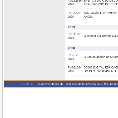
PVG12686-
EFEITOS DO USO DE J
2020
TRANSTORNO DO DESE
PVG12731-
AVALIAÇÃO E ACOMPANH
2020
ANOS.
2019
PVG11152-
O Brincar e a Terapia Ocup
2019
2018
PIG212-
O uso da análise da ativi
2018
PVG1104-
JOGO DIGITAL EDUCAC
2018
DO DESENVOLVIMENTO
SIGAA | STI - Superintendência de Tecnologia da Informação da UFPB / Coope