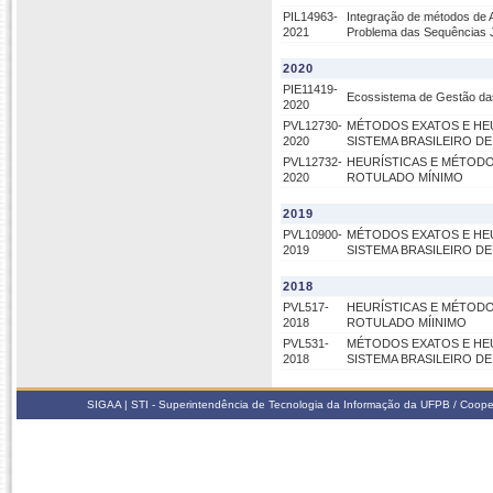
PIL14963-
Integração de métodos de 
2021
Problema das Sequências 
2020
PIE11419-
Ecossistema de Gestão d
2020
PVL12730-
MÉTODOS EXATOS E HE
2020
SISTEMA BRASILEIRO DE
PVL12732-
HEURÍSTICAS E MÉTOD
2020
ROTULADO MÍNIMO
2019
PVL10900-
MÉTODOS EXATOS E HE
2019
SISTEMA BRASILEIRO DE
2018
PVL517-
HEURÍSTICAS E MÉTOD
2018
ROTULADO MÍINIMO
PVL531-
MÉTODOS EXATOS E HE
2018
SISTEMA BRASILEIRO DE
SIGAA | STI - Superintendência de Tecnologia da Informação da UFPB / Coope