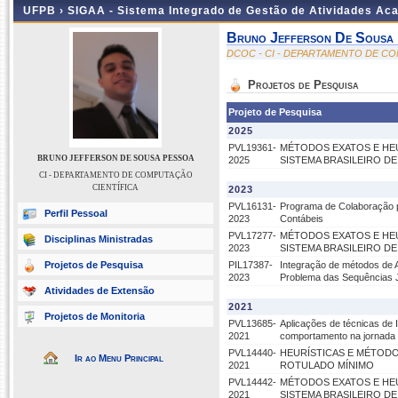
UFPB ›
SIGAA - Sistema Integrado de Gestão de Atividades Ac
Bruno Jefferson De Sousa
DCOC - CI - DEPARTAMENTO DE C
Projetos de Pesquisa
Projeto de Pesquisa
2025
PVL19361-
MÉTODOS EXATOS E HE
BRUNO JEFFERSON DE SOUSA PESSOA
2025
SISTEMA BRASILEIRO DE
CI - DEPARTAMENTO DE COMPUTAÇÃO
CIENTÍFICA
2023
PVL16131-
Programa de Colaboração pa
Perfil Pessoal
2023
Contábeis
PVL17277-
MÉTODOS EXATOS E HE
Disciplinas Ministradas
2023
SISTEMA BRASILEIRO DE
Projetos de Pesquisa
PIL17387-
Integração de métodos de 
2023
Problema das Sequências 
Atividades de Extensão
2021
Projetos de Monitoria
PVL13685-
Aplicações de técnicas de In
2021
comportamento na jornada 
PVL14440-
HEURÍSTICAS E MÉTOD
Ir ao Menu Principal
2021
ROTULADO MÍNIMO
PVL14442-
MÉTODOS EXATOS E HE
2021
SISTEMA BRASILEIRO DE