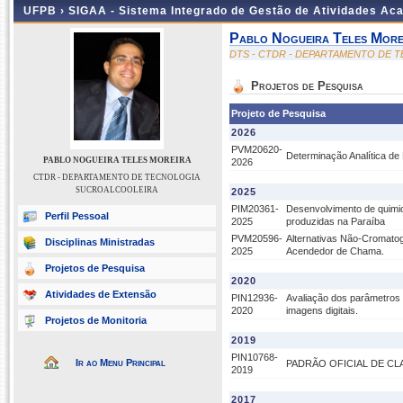
UFPB ›
SIGAA - Sistema Integrado de Gestão de Atividades Ac
Pablo Nogueira Teles More
DTS - CTDR - DEPARTAMENTO DE
Projetos de Pesquisa
Projeto de Pesquisa
2026
PVM20620-
Determinação Analítica de
PABLO NOGUEIRA TELES MOREIRA
2026
CTDR - DEPARTAMENTO DE TECNOLOGIA
SUCROALCOOLEIRA
2025
PIM20361-
Desenvolvimento de quimi
Perfil Pessoal
2025
produzidas na Paraíba
PVM20596-
Alternativas Não-Cromatog
Disciplinas Ministradas
2025
Acendedor de Chama.
Projetos de Pesquisa
2020
Atividades de Extensão
PIN12936-
Avaliação dos parâmetros 
2020
imagens digitais.
Projetos de Monitoria
2019
PIN10768-
Ir ao Menu Principal
PADRÃO OFICIAL DE CL
2019
2017