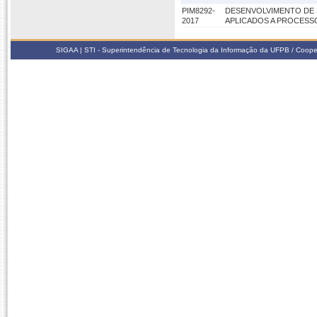
PIM8292-
DESENVOLVIMENTO DE 
2017
APLICADOS A PROCES
SIGAA | STI - Superintendência de Tecnologia da Informação da UFPB / Coope