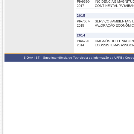
PIA9330-
INCIDÊNCIA E MAGNIT
2017
CONTINENTAL PARAIBA
2015
PIA7667-
SERVIÇOS AMBIENTAIS 
2015
VALORAÇÃO ECONÔMICA
2014
PIA6720-
DIAGNÓSTICO E VALORA
2014
ECOSSISTEMAS ASSOC
SIGAA | STI - Superintendência de Tecnologia da Informação da UFPB / Coope