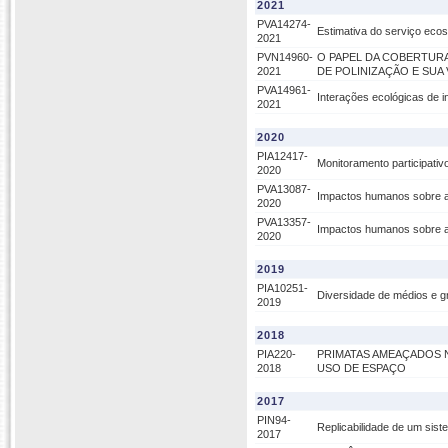
2021
PVA14274-
Estimativa do serviço ecos
2021
PVN14960-
O PAPEL DA COBERTURA
2021
DE POLINIZAÇÃO E SUA
PVA14961-
Interações ecológicas de i
2021
2020
PIA12417-
Monitoramento participativ
2020
PVA13087-
Impactos humanos sobre a 
2020
PVA13357-
Impactos humanos sobre a 
2020
2019
PIA10251-
Diversidade de médios e g
2019
2018
PIA220-
PRIMATAS AMEAÇADOS 
2018
USO DE ESPAÇO
2017
PIN94-
Replicabilidade de um sist
2017