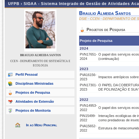
UFPB ›
SIGAA - Sistema Integrado de Gestão de Atividades Ac
Braulio Almeida Santos
DSIE - CCEN - DEPARTAMENTO DE 
Projetos de Pesquisa
Projeto de Pesquisa
2024
PVN17651-
O papel dos serviços ecoss
BRAULIO ALMEIDA SANTOS
2024
(continuação)
CCEN - DEPARTAMENTO DE SISTEMÁTICA E
ECOLOGIA
2023
Perfil Pessoal
PVA16156-
Impactos antrópicos sobre 
2023
Disciplinas Ministradas
PVN17301-
O PAPEL DA COBERTURA
2023
DE POLINIZAÇÃO E SUA
Projetos de Pesquisa
2022
Atividades de Extensão
PVN14953-
O papel dos serviços ecoss
2022
Projetos de Monitoria
PIN15499-
Interações ecológicas de i
2022
como predadoras de inset
Ir ao Menu Principal
PVA15652-
Estrutura de metacomunida
2022