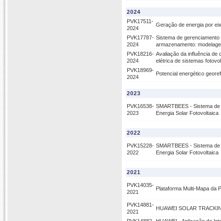
2024
PVK17511-
Geração de energia por eix
2024
PVK17787-
Sistema de gerenciamento d
2024
armazenamento: modelage
PVK18216-
Avaliação da influência de
2024
elétrica de sistemas fotovo
PVK18969-
Potencial energético geore
2024
2023
PVK16538-
SMARTBEES - Sistema de M
2023
Energia Solar Fotovoltaica
2022
PVK15228-
SMARTBEES - Sistema de M
2022
Energia Solar Fotovoltaica
2021
PVK14035-
Plataforma Multi-Mapa da 
2021
PVK14881-
HUAWEI SOLAR TRACKIN
2021