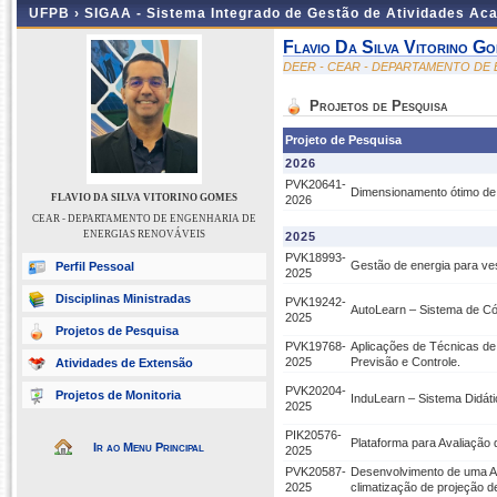
UFPB ›
SIGAA - Sistema Integrado de Gestão de Atividades Ac
Flavio Da Silva Vitorino G
DEER - CEAR - DEPARTAMENTO DE
Projetos de Pesquisa
Projeto de Pesquisa
2026
PVK20641-
Dimensionamento ótimo d
FLAVIO DA SILVA VITORINO GOMES
2026
CEAR - DEPARTAMENTO DE ENGENHARIA DE
ENERGIAS RENOVÁVEIS
2025
PVK18993-
Gestão de energia para ve
Perfil Pessoal
2025
Disciplinas Ministradas
PVK19242-
AutoLearn – Sistema de Có
2025
Projetos de Pesquisa
PVK19768-
Aplicações de Técnicas de
2025
Previsão e Controle.
Atividades de Extensão
PVK20204-
Projetos de Monitoria
InduLearn – Sistema Didáti
2025
PIK20576-
Plataforma para Avaliação d
Ir ao Menu Principal
2025
PVK20587-
Desenvolvimento de uma Apl
2025
climatização de projeção d