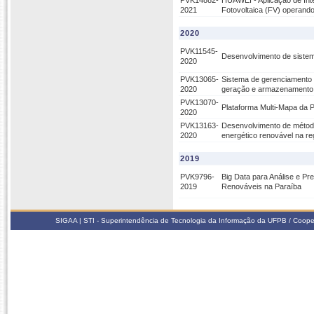
PVK14882-
HUAWEI - Aplicação de Intel
2021
Fotovoltaica (FV) operand
2020
PVK11545-
Desenvolvimento de sistem
2020
PVK13065-
Sistema de gerenciamento d
2020
geração e armazenamento 
PVK13070-
Plataforma Multi-Mapa da 
2020
PVK13163-
Desenvolvimento de método
2020
energético renovável na re
2019
PVK9796-
Big Data para Análise e Pr
2019
Renováveis na Paraíba
SIGAA | STI - Superintendência de Tecnologia da Informação da UFPB / Coope