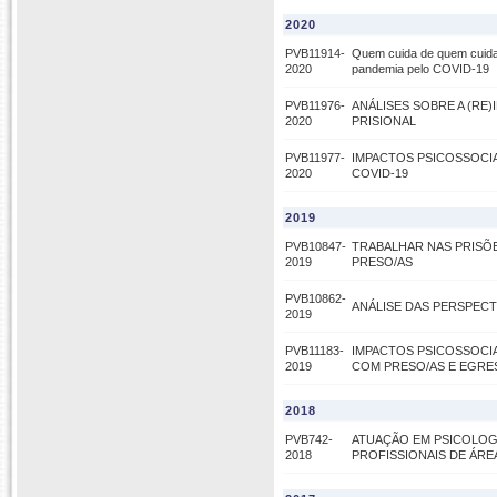
2020
PVB11914-
Quem cuida de quem cuida? 
2020
pandemia pelo COVID-19
PVB11976-
ANÁLISES SOBRE A (R
2020
PRISIONAL
PVB11977-
IMPACTOS PSICOSSOCIA
2020
COVID-19
2019
PVB10847-
TRABALHAR NAS PRISÕE
2019
PRESO/AS
PVB10862-
ANÁLISE DAS PERSPECT
2019
PVB11183-
IMPACTOS PSICOSSOCI
2019
COM PRESO/AS E EGRE
2018
PVB742-
ATUAÇÃO EM PSICOLOGI
2018
PROFISSIONAIS DE ÁRE