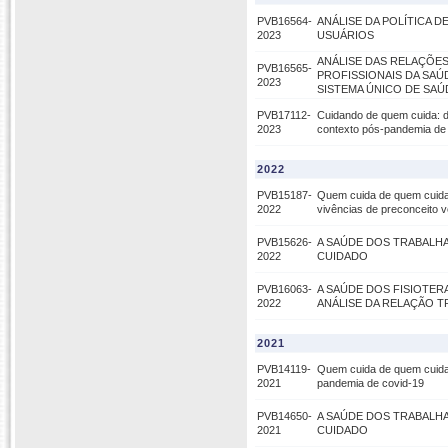
PVB16564-
ANÁLISE DA POLÍTICA D
2023
USUÁRIOS
ANÁLISE DAS RELAÇÕES
PVB16565-
PROFISSIONAIS DA SAÚ
2023
SISTEMA ÚNICO DE SAÚ
PVB17112-
Cuidando de quem cuida: d
2023
contexto pós-pandemia de
2022
PVB15187-
Quem cuida de quem cuida?
2022
vivências de preconceito v
PVB15626-
A SAÚDE DOS TRABALH
2022
CUIDADO
PVB16063-
A SAÚDE DOS FISIOTERA
2022
ANÁLISE DA RELAÇÃO T
2021
PVB14119-
Quem cuida de quem cuida? 
2021
pandemia de covid-19
PVB14650-
A SAÚDE DOS TRABALH
2021
CUIDADO