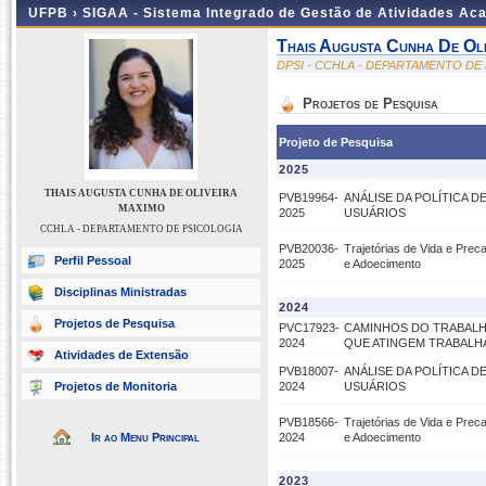
UFPB ›
SIGAA - Sistema Integrado de Gestão de Atividades Ac
Thais Augusta Cunha De Oli
DPSI - CCHLA - DEPARTAMENTO DE
Projetos de Pesquisa
Projeto de Pesquisa
2025
THAIS AUGUSTA CUNHA DE OLIVEIRA
PVB19964-
ANÁLISE DA POLÍTICA D
MAXIMO
2025
USUÁRIOS
CCHLA - DEPARTAMENTO DE PSICOLOGIA
PVB20036-
Trajetórias de Vida e Pre
Perfil Pessoal
2025
e Adoecimento
Disciplinas Ministradas
2024
Projetos de Pesquisa
PVC17923-
CAMINHOS DO TRABALH
2024
QUE ATINGEM TRABALH
Atividades de Extensão
PVB18007-
ANÁLISE DA POLÍTICA D
Projetos de Monitoria
2024
USUÁRIOS
PVB18566-
Trajetórias de Vida e Prec
Ir ao Menu Principal
2024
e Adoecimento
2023