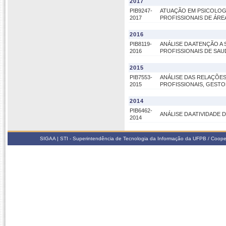
2017
PIB9247-
ATUAÇÃO EM PSICOLOGI
2017
PROFISSIONAIS DE ÁRE
2016
PIB8119-
ANÁLISE DA ATENÇÃO A
2016
PROFISSIONAIS DE SA
2015
PIB7553-
ANÁLISE DAS RELAÇÕES
2015
PROFISSIONAIS, GEST
2014
PIB6462-
ANÁLISE DA ATIVIDADE
2014
SIGAA | STI - Superintendência de Tecnologia da Informação da UFPB / Coope