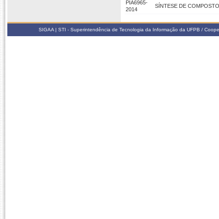
PIA6965-
SÍNTESE DE COMPOST
2014
SIGAA | STI - Superintendência de Tecnologia da Informação da UFPB / Coope