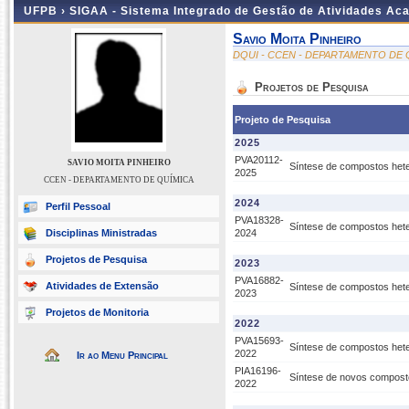
UFPB ›
SIGAA - Sistema Integrado de Gestão de Atividades Ac
Savio Moita Pinheiro
DQUI - CCEN - DEPARTAMENTO DE 
Projetos de Pesquisa
Projeto de Pesquisa
2025
PVA20112-
SAVIO MOITA PINHEIRO
Síntese de compostos hete
2025
CCEN - DEPARTAMENTO DE QUÍMICA
2024
Perfil Pessoal
PVA18328-
Síntese de compostos hete
Disciplinas Ministradas
2024
Projetos de Pesquisa
2023
PVA16882-
Atividades de Extensão
Síntese de compostos hete
2023
Projetos de Monitoria
2022
PVA15693-
Síntese de compostos hete
2022
Ir ao Menu Principal
PIA16196-
Síntese de novos compostos
2022