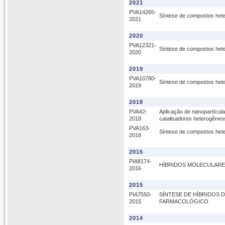
2021
PVA14265-
Síntese de compostos hete
2021
2020
PVA12321-
Síntese de compostos hete
2020
2019
PVA10780-
Síntese de compostos hete
2019
2018
PVA42-
Aplicação de nanopartícul
2018
catalisadores heterogêne
PVA163-
Síntese de compostos hete
2018
2016
PIA8174-
HÍBRIDOS MOLECULARES
2016
2015
PIA7550-
SÍNTESE DE HÍBRIDOS D
2015
FARMACOLÓGICO
2014