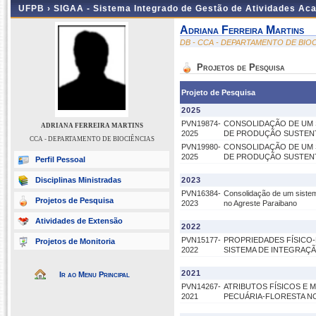
UFPB ›
SIGAA - Sistema Integrado de Gestão de Atividades Ac
Adriana Ferreira Martins
DB - CCA - DEPARTAMENTO DE BIO
Projetos de Pesquisa
Projeto de Pesquisa
2025
PVN19874-
CONSOLIDAÇÃO DE UM S
ADRIANA FERREIRA MARTINS
2025
DE PRODUÇÃO SUSTENT
CCA - DEPARTAMENTO DE BIOCIÊNCIAS
PVN19980-
CONSOLIDAÇÃO DE UM S
2025
DE PRODUÇÃO SUSTENT
Perfil Pessoal
Disciplinas Ministradas
2023
PVN16384-
Consolidação de um sistem
Projetos de Pesquisa
2023
no Agreste Paraibano
Atividades de Extensão
2022
PVN15177-
PROPRIEDADES FÍSICO-
Projetos de Monitoria
2022
SISTEMA DE INTEGRAÇ
2021
Ir ao Menu Principal
PVN14267-
ATRIBUTOS FÍSICOS E 
2021
PECUÁRIA-FLORESTA N