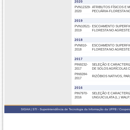
2020
PVN12329-
ATRIBUTOS FÍSICOS E 
2020
PECUÁRIA-FLORESTA N
2019
PVN10521-
ESCOAMENTO SUPERFICI
2019
FLORESTA NO AGRESTE
2018
PVN810-
ESCOAMENTO SUPERFICI
2018
FLORESTA NO AGRESTE
2017
PIN9232-
SELEÇÃO E CARACTERIZ
2017
DE SOLOS AGRÍCOLAS D
PIN9284-
RIZÓBIOS NATIVOS, PAR
2017
2016
PIN7970-
SELEÇÃO E CARACTERIZA
2016
UNGUICULATA (L.) WALP.
SIGAA | STI - Superintendência de Tecnologia da Informação da UFPB / Coope