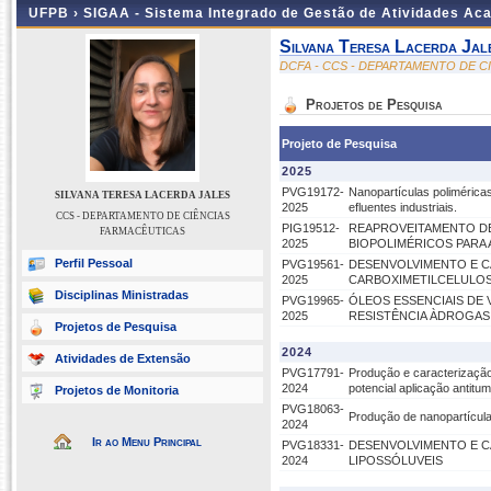
UFPB ›
SIGAA - Sistema Integrado de Gestão de Atividades Ac
Silvana Teresa Lacerda Jal
DCFA - CCS - DEPARTAMENTO DE C
Projetos de Pesquisa
Projeto de Pesquisa
2025
PVG19172-
Nanopartículas polimérica
SILVANA TERESA LACERDA JALES
2025
efluentes industriais.
CCS - DEPARTAMENTO DE CIÊNCIAS
PIG19512-
REAPROVEITAMENTO DE
FARMACÊUTICAS
2025
BIOPOLIMÉRICOS PARA
Perfil Pessoal
PVG19561-
DESENVOLVIMENTO E CA
2025
CARBOXIMETILCELULOS
Disciplinas Ministradas
PVG19965-
ÓLEOS ESSENCIAIS DE
2025
RESISTÊNCIA ÀDROGAS E
Projetos de Pesquisa
2024
Atividades de Extensão
PVG17791-
Produção e caracterização
2024
potencial aplicação antitum
Projetos de Monitoria
PVG18063-
Produção de nanopartícula
2024
Ir ao Menu Principal
PVG18331-
DESENVOLVIMENTO E C
2024
LIPOSSÓLUVEIS