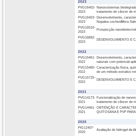
2023
PVG16402-
Nanossistemas biodegradáv
2023
tratamento de câncer de 
PVG16403-
Desenvolvimento, caracter
2023
Nopalea cochenillifera Sa
PVG16510-
Prospecção nanobiotecnoló
2023
PVG16892-
DESENVOLVIMENTO E C
2023
2022
PVG15461-
Desenvolvimento, caracter
2022
naturais com potencial apl
PVG15465-
Caracterização física, quí
2022
de um método extrativo ren
PVG15725-
DESENVOLVIMENTO E CAR
2022
2021
PVG14173-
Funcionalização de nanoss
2021
tratamento de câncer de
PVG14461-
OBTENÇÃO E CARACTERIZA
2021
QUITOSANA E PVP PARA
2020
PIG12407-
Avaliação do hidrogel de A
2020