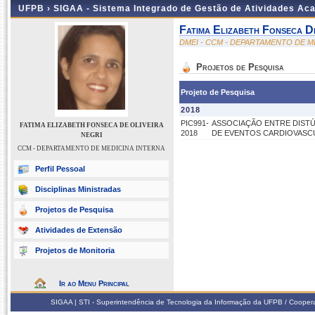
UFPB ›
SIGAA - Sistema Integrado de Gestão de Atividades Ac
Fatima Elizabeth Fonseca De
DMEI - CCM - DEPARTAMENTO DE M
Projetos de Pesquisa
Projeto de Pesquisa
2018
PIC991-
ASSOCIAÇÃO ENTRE DISTÚ
FATIMA ELIZABETH FONSECA DE OLIVEIRA
2018
DE EVENTOS CARDIOVASCU
NEGRI
CCM - DEPARTAMENTO DE MEDICINA INTERNA
Perfil Pessoal
Disciplinas Ministradas
Projetos de Pesquisa
Atividades de Extensão
Projetos de Monitoria
Ir ao Menu Principal
SIGAA | STI - Superintendência de Tecnologia da Informação da UFPB / Coope