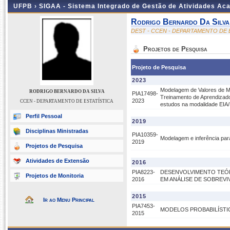
UFPB ›
SIGAA - Sistema Integrado de Gestão de Atividades Ac
Rodrigo Bernardo Da Silva
DEST - CCEN - DEPARTAMENTO DE 
Projetos de Pesquisa
Projeto de Pesquisa
2023
Modelagem de Valores de Mu
RODRIGO BERNARDO DA SILVA
PIA17498-
Treinamento de Aprendizad
2023
CCEN - DEPARTAMENTO DE ESTATÍSTICA
estudos na modalidade EIA
Perfil Pessoal
2019
Disciplinas Ministradas
PIA10359-
Modelagem e inferência par
2019
Projetos de Pesquisa
Atividades de Extensão
2016
PIA8223-
DESENVOLVIMENTO TEÓR
Projetos de Monitoria
2016
EM ANÁLISE DE SOBREVI
2015
Ir ao Menu Principal
PIA7453-
MODELOS PROBABILÍSTI
2015