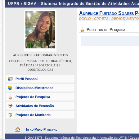
UFPB ›
SIGAA - Sistema Integrado de Gestão de Atividades Ac
Aurenice Furtado Soares P
DDPLO - CPT-ETS - DEPARTAMENT
Projetos de Pesquisa
AURENICE FURTADO SOARES PONTES
CPT-ETS - DEPARTAMENTO DE DIAGNÓSTICO,
PRÁTICAS LABORATORIAIS E
ODONTOLÓGICAS
Perfil Pessoal
Disciplinas Ministradas
Projetos de Pesquisa
Atividades de Extensão
Projetos de Monitoria
Ir ao Menu Principal
SIGAA | STI - Superintendência de Tecnologia da Informação da UFPB / Coope