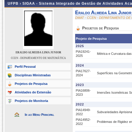
UFPB ›
SIGAA - Sistema Integrado de Gestão de Atividades Ac
Eraldo Almeida Lima Junior
DMAT - CCEN - DEPARTAMENTO DE
Projetos de Pesquisa
Projeto de Pesquisa
2025
PIA19241-
ERALDO ALMEIDA LIMA JUNIOR
Métrica e Curvatura das
2025
CCEN - DEPARTAMENTO DE MATEMÁTICA
2024
Perfil Pessoal
PIA17627-
Superfícies na Geometri
Disciplinas Ministradas
2024
Projetos de Pesquisa
2023
PIA16806-
Atividades de Extensão
Imersões Isométricas S
2023
Projetos de Monitoria
2022
PIA14949-
Subvariedades Aprision
2022
Ir ao Menu Principal
PIA14952-
Problemas de Rigidez e
2022