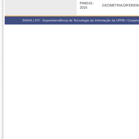
PIA8141-
GEOMETRIA DIFERENC
2016
SIGAA | STI - Superintendência de Tecnologia da Informação da UFPB / Coope