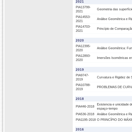
2021
PIA13799-
Geometria das superfíc
2021
PIA14553-
Análise Geométrica e Ri
2021
PIA14703-
Princípio de Comparaçã
2021
2020
PIA12395-
Análise Geométrica: Fu
2020
PIA12893-
Imersões Isométricas em
2020
2019
PIA9747-
Curvatura e Rigidez de
2019
PIA10788-
PROBLEMAS DE CURVA
2019
2018
Existencia e unicidade d
PIA446-2018
espaço-tempo
PIA536-2018
Análise Geométrica e Ri
PIA1195-2018
O PRINCÍPIO DO MÁX
2016