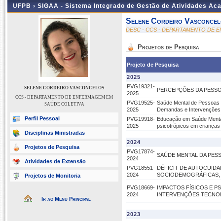
UFPB ›
SIGAA - Sistema Integrado de Gestão de Atividades Ac
Selene Cordeiro Vasconcel
DESC - CCS - DEPARTAMENTO DE 
Projetos de Pesquisa
Projeto de Pesquisa
2025
PVG19321-
SELENE CORDEIRO VASCONCELOS
PERCEPÇÕES DA PESSO
2025
CCS - DEPARTAMENTO DE ENFERMAGEM EM
PVG19525-
Saúde Mental de Pessoas 
SAÚDE COLETIVA
2025
Demandas e Intervenções 
Perfil Pessoal
PVG19918-
Educação em Saúde Mental
2025
psicotrópicos em crianças
Disciplinas Ministradas
2024
Projetos de Pesquisa
PVG17874-
SAÚDE MENTAL DA PES
2024
Atividades de Extensão
PVG18551-
DÉFICIT DE AUTOCUID
2024
SOCIODEMOGRÁFICAS, C
Projetos de Monitoria
PVG18669-
IMPACTOS FÍSICOS E P
2024
INTERVENÇÕES TECNO
Ir ao Menu Principal
2023