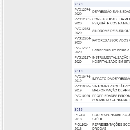
2020
PVG12074-
DEPRESSÃO E ANSIEDA
2020
PVG12081-
CONFIABILIDADE DA M
2020
PSIQUIÁTRICOS NA MAL
PVG12153-
SÍNDROME DE BURNOUT
2020
PVG12204-
FATORES ASSOCIADOS 
2020
PVG12687-
Cancer bucal em idosos e 
2020
PVG13127-
INSTRUMENTALIZAÇÃO 
2020
HOSPITALIZADO EM SIT
2019
PVG10474-
IMPACTO DA DEPRESSÃ
2019
PVG10625-
SINTOMAS PSIQUIÁTRI
2019
MALFORMAÇÃO DE ARN
PVG10929-
PROPRIEDADES PSICOM
2019
SOCIAIS DO CONSUMO 
2018
PIG337-
CORRESPONSABILIZAÇÃ
2018
SAÚDE
PIG1102-
REPRESENTAÇÕES SOCI
2018
DROGAS