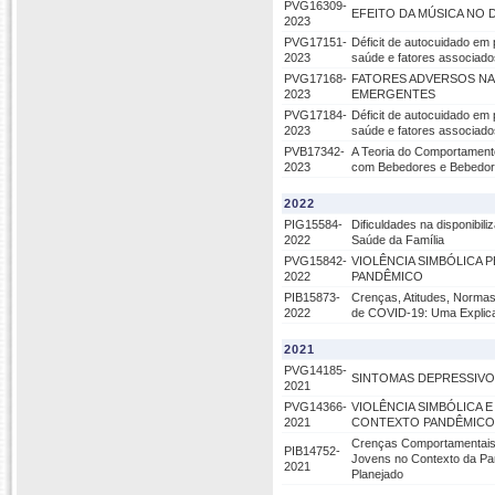
PVG16309-
EFEITO DA MÚSICA NO 
2023
PVG17151-
Déficit de autocuidado em
2023
saúde e fatores associado
PVG17168-
FATORES ADVERSOS NA
2023
EMERGENTES
PVG17184-
Déficit de autocuidado em
2023
saúde e fatores associado
PVB17342-
A Teoria do Comportament
2023
com Bebedores e Bebedo
2022
PIG15584-
Dificuldades na disponibili
2022
Saúde da Família
PVG15842-
VIOLÊNCIA SIMBÓLICA
2022
PANDÊMICO
PIB15873-
Crenças, Atitudes, Norma
2022
de COVID-19: Uma Explic
2021
PVG14185-
SINTOMAS DEPRESSIVO
2021
PVG14366-
VIOLÊNCIA SIMBÓLICA
2021
CONTEXTO PANDÊMICO
Crenças Comportamentais,
PIB14752-
Jovens no Contexto da P
2021
Planejado