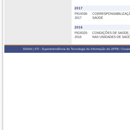
2017
PIG9336-
CORRESPONSABILIZAÇÃ
2017
SAÚDE
2016
PIG8325-
CONDIÇÕES DE SAÚDE, 
2016
NAS UNIDADES DE SAÚDE 
SIGAA | STI - Superintendência de Tecnologia da Informação da UFPB / Coope