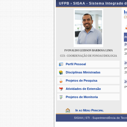
UFPB ›
SIGAA - Sistema Integrado 
I
C
P
2
P
IVONALDO LEIDSON BARBOSA LIMA
2
CCS - COORDENAÇÃO DE FONOAUDIOLOGIA
2
Perfil Pessoal
P
Disciplinas Ministradas
2
Projetos de Pesquisa
2
P
Atividades de Extensão
Projetos de Monitoria
Ir ao Menu Principal
SIGAA | STI - Superintendência de Tec