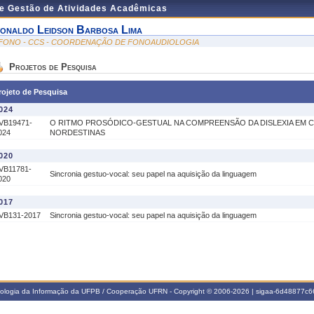
de Gestão de Atividades Acadêmicas
vonaldo Leidson Barbosa Lima
FONO - CCS - COORDENAÇÃO DE FONOAUDIOLOGIA
Projetos de Pesquisa
rojeto de Pesquisa
024
VB19471-
O RITMO PROSÓDICO-GESTUAL NA COMPREENSÃO DA DISLEXIA EM 
024
NORDESTINAS
020
VB11781-
Sincronia gestuo-vocal: seu papel na aquisição da linguagem
020
017
VB131-2017
Sincronia gestuo-vocal: seu papel na aquisição da linguagem
nologia da Informação da UFPB / Cooperação UFRN - Copyright © 2006-2026 | sigaa-6d48877c66