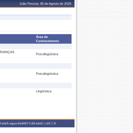
João Pessoa, 06 de Agosto de 2026
Área de
Conhecimento
CRIANÇAS
Psicolingüística
Psicolingüística
Lingüística
-blst5.sigaa-6d48877c66-blst5 |
v26.7.8