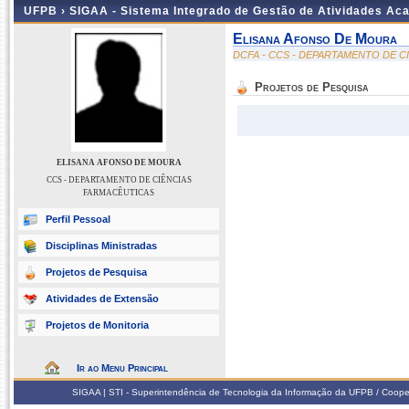
UFPB ›
SIGAA - Sistema Integrado de Gestão de Atividades Ac
Elisana Afonso De Moura
DCFA - CCS - DEPARTAMENTO DE C
Projetos de Pesquisa
ELISANA AFONSO DE MOURA
CCS - DEPARTAMENTO DE CIÊNCIAS
FARMACÊUTICAS
Perfil Pessoal
Disciplinas Ministradas
Projetos de Pesquisa
Atividades de Extensão
Projetos de Monitoria
Ir ao Menu Principal
SIGAA | STI - Superintendência de Tecnologia da Informação da UFPB / Coope