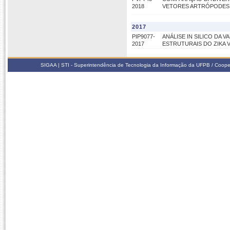
2018
VETORES ARTRÓPODES
2017
PIP9077-
ANÁLISE IN SILICO DA 
2017
ESTRUTURAIS DO ZIKA 
SIGAA | STI - Superintendência de Tecnologia da Informação da UFPB / Coope