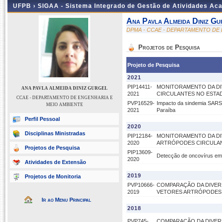
UFPB ›
SIGAA - Sistema Integrado de Gestão de Atividades Ac
Ana Pavla Almeida Diniz Gu
DPMA - CCAE - DEPARTAMENTO DE
Projetos de Pesquisa
Projeto de Pesquisa
2021
PIP14411-
MONITORAMENTO DA DIV
ANA PAVLA ALMEIDA DINIZ GURGEL
2021
CIRCULANTES NO ESTAD
CCAE - DEPARTAMENTO DE ENGENHARIA E
PVP16529-
Impacto da sindemia SARS
MEIO AMBIENTE
2021
Paraíba
Perfil Pessoal
2020
Disciplinas Ministradas
PIP12184-
MONITORAMENTO DA DIV
2020
ARTRÓPODES CIRCULAN
Projetos de Pesquisa
PIP13609-
Detecção de oncovírus em
2020
Atividades de Extensão
2019
Projetos de Monitoria
PVP10666-
COMPARAÇÃO DA DIVERS
2019
VETORES ARTRÓPODES
Ir ao Menu Principal
2018
PVP745-
COMPARAÇÃO DA DIVERS