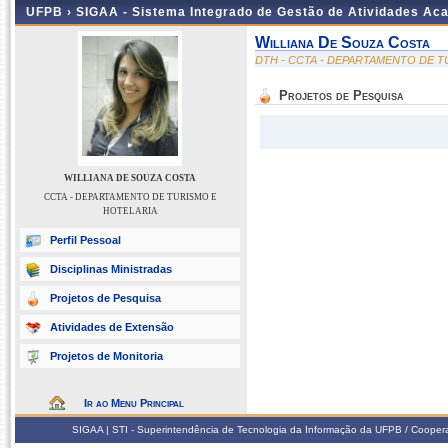
UFPB ›
SIGAA - Sistema Integrado de Gestão de Atividades Ac
Williana De Souza Costa
DTH - CCTA - DEPARTAMENTO DE T
Projetos de Pesquisa
WILLIANA DE SOUZA COSTA
CCTA - DEPARTAMENTO DE TURISMO E
HOTELARIA
Perfil Pessoal
Disciplinas Ministradas
Projetos de Pesquisa
Atividades de Extensão
Projetos de Monitoria
Ir ao Menu Principal
SIGAA | STI - Superintendência de Tecnologia da Informação da UFPB / Coope