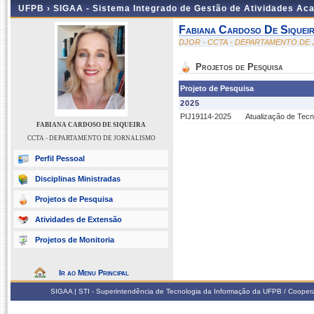
UFPB ›
SIGAA - Sistema Integrado de Gestão de Atividades Ac
Fabiana Cardoso De Siquei
DJOR - CCTA - DEPARTAMENTO DE
Projetos de Pesquisa
Projeto de Pesquisa
2025
PIJ19114-2025
Atualização de Tecn
FABIANA CARDOSO DE SIQUEIRA
CCTA - DEPARTAMENTO DE JORNALISMO
Perfil Pessoal
Disciplinas Ministradas
Projetos de Pesquisa
Atividades de Extensão
Projetos de Monitoria
Ir ao Menu Principal
SIGAA | STI - Superintendência de Tecnologia da Informação da UFPB / Coope