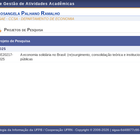
de Gestão de Atividades Acadêmicas
osangela Palhano Ramalho
SAE - CCSA - DEPARTAMENTO DE ECONOMIA
Projetos de Pesquisa
rojeto de Pesquisa
025
IE20217-
A economia solidária no Brasil: (re)surgimento, consolidação teórica e instituci
025
públicas
ologia da Informação da UFPB / Cooperação UFRN - Copyright © 2006-2026 | sigaa-6d48877c6