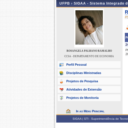
UFPB ›
SIGAA - Sistema Integrado 
R
P
P
2
P
ROSANGELA PALHANO RAMALHO
2
CCSA - DEPARTAMENTO DE ECONOMIA
Perfil Pessoal
Disciplinas Ministradas
Projetos de Pesquisa
Atividades de Extensão
Projetos de Monitoria
Ir ao Menu Principal
SIGAA | STI - Superintendência de Tecn