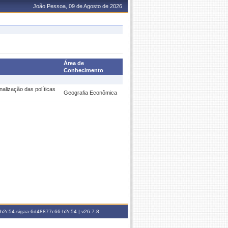
João Pessoa, 09 de Agosto de 2026
Área de
Conhecimento
onalização das políticas
Geografia Econômica
6-h2c54.sigaa-6d48877c66-h2c54 |
v26.7.8