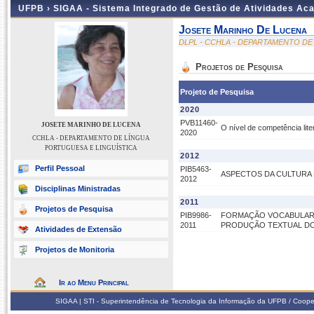
UFPB ›
SIGAA - Sistema Integrado de Gestão de Atividades Ac
Josete Marinho De Lucena
DLPL - CCHLA - DEPARTAMENTO DE
Projetos de Pesquisa
Projeto de Pesquisa
2020
PVB11460-
JOSETE MARINHO DE LUCENA
O nível de competência lite
2020
CCHLA - DEPARTAMENTO DE LÍNGUA
PORTUGUESA E LINGUÍSTICA
2012
Perfil Pessoal
PIB5463-
ASPECTOS DA CULTURA 
2012
Disciplinas Ministradas
2011
Projetos de Pesquisa
PIB9986-
FORMAÇÃO VOCABULAR D
2011
PRODUÇÃO TEXTUAL DO
Atividades de Extensão
Projetos de Monitoria
Ir ao Menu Principal
SIGAA | STI - Superintendência de Tecnologia da Informação da UFPB / Coope