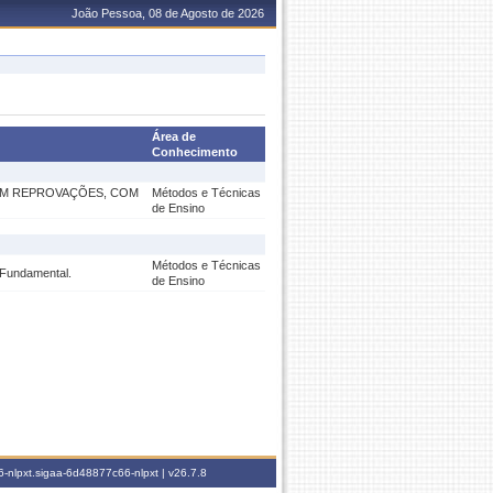
João Pessoa, 08 de Agosto de 2026
Área de
Conhecimento
SEM REPROVAÇÕES, COM
Métodos e Técnicas
de Ensino
Métodos e Técnicas
 Fundamental.
de Ensino
-nlpxt.sigaa-6d48877c66-nlpxt |
v26.7.8