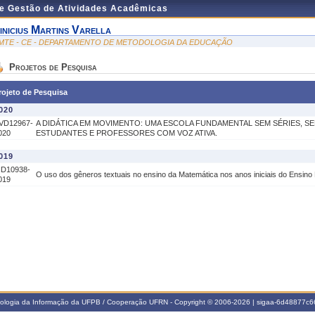
de Gestão de Atividades Acadêmicas
inicius Martins Varella
MTE - CE - DEPARTAMENTO DE METODOLOGIA DA EDUCAÇÃO
Projetos de Pesquisa
rojeto de Pesquisa
020
VD12967-
A DIDÁTICA EM MOVIMENTO: UMA ESCOLA FUNDAMENTAL SEM SÉRIES, 
020
ESTUDANTES E PROFESSORES COM VOZ ATIVA.
019
ID10938-
O uso dos gêneros textuais no ensino da Matemática nos anos iniciais do Ensino
019
nologia da Informação da UFPB / Cooperação UFRN - Copyright © 2006-2026 | sigaa-6d48877c66