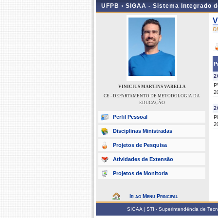
UFPB ›
SIGAA - Sistema Integrado 
V
D
P
2
P
VINICIUS MARTINS VARELLA
2
CE - DEPARTAMENTO DE METODOLOGIA DA
EDUCAÇÃO
2
Perfil Pessoal
P
2
Disciplinas Ministradas
Projetos de Pesquisa
Atividades de Extensão
Projetos de Monitoria
Ir ao Menu Principal
SIGAA | STI - Superintendência de Tec