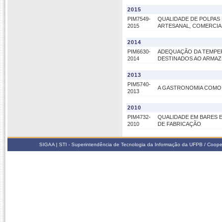
2015
PIM7549-
QUALIDADE DE POLPAS
2015
ARTESANAL, COMERCIA
2014
PIM6630-
ADEQUAÇÃO DA TEMPE
2014
DESTINADOS AO ARMAZ
2013
PIM5740-
A GASTRONOMIA COMO 
2013
2010
PIM4732-
QUALIDADE EM BARES 
2010
DE FABRICAÇÃO
SIGAA | STI - Superintendência de Tecnologia da Informação da UFPB / Coope