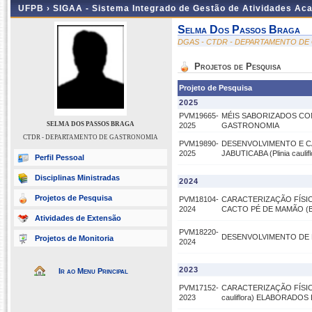
UFPB ›
SIGAA - Sistema Integrado de Gestão de Atividades Ac
Selma Dos Passos Braga
DGAS - CTDR - DEPARTAMENTO D
Projetos de Pesquisa
Projeto de Pesquisa
2025
PVM19665-
MÉIS SABORIZADOS COM
SELMA DOS PASSOS BRAGA
2025
GASTRONOMIA
CTDR - DEPARTAMENTO DE GASTRONOMIA
PVM19890-
DESENVOLVIMENTO E C
2025
JABUTICABA (Plinia caulifl
Perfil Pessoal
Disciplinas Ministradas
2024
Projetos de Pesquisa
PVM18104-
CARACTERIZAÇÃO FÍSI
2024
CACTO PÉ DE MAMÃO (Brasi
Atividades de Extensão
PVM18220-
DESENVOLVIMENTO DE PR
Projetos de Monitoria
2024
2023
Ir ao Menu Principal
PVM17152-
CARACTERIZAÇÃO FÍSIC
2023
cauliflora) ELABORADO