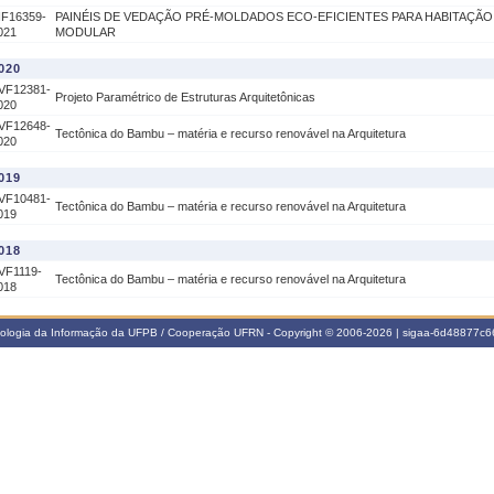
IF16359-
PAINÉIS DE VEDAÇÃO PRÉ-MOLDADOS ECO-EFICIENTES PARA HABITAÇÃO
021
MODULAR
020
VF12381-
Projeto Paramétrico de Estruturas Arquitetônicas
020
VF12648-
Tectônica do Bambu – matéria e recurso renovável na Arquitetura
020
019
VF10481-
Tectônica do Bambu – matéria e recurso renovável na Arquitetura
019
018
VF1119-
Tectônica do Bambu – matéria e recurso renovável na Arquitetura
018
nologia da Informação da UFPB / Cooperação UFRN - Copyright © 2006-2026 | sigaa-6d48877c66