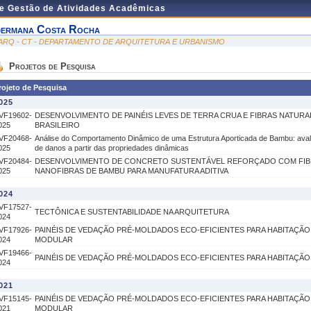
de Gestão de Atividades Acadêmicas
ermana Costa Rocha
ARQ - CT - DEPARTAMENTO DE ARQUITETURA E URBANISMO
Projetos de Pesquisa
rojeto de Pesquisa
025
VF19602-
DESENVOLVIMENTO DE PAINÉIS LEVES DE TERRA CRUA E FIBRAS NATUR
025
BRASILEIRO
VF20468-
Análise do Comportamento Dinâmico de uma Estrutura Aporticada de Bambu: avali
025
de danos a partir das propriedades dinâmicas
VF20484-
DESENVOLVIMENTO DE CONCRETO SUSTENTÁVEL REFORÇADO COM FIB
025
NANOFIBRAS DE BAMBU PARA MANUFATURA ADITIVA
024
VF17527-
TECTÔNICA E SUSTENTABILIDADE NA ARQUITETURA
024
VF17926-
PAINÉIS DE VEDAÇÃO PRÉ-MOLDADOS ECO-EFICIENTES PARA HABITAÇÃO
024
MODULAR
VF19466-
PAINÉIS DE VEDAÇÃO PRÉ-MOLDADOS ECO-EFICIENTES PARA HABITAÇÃ
024
021
VF15145-
PAINÉIS DE VEDAÇÃO PRÉ-MOLDADOS ECO-EFICIENTES PARA HABITAÇÃO
021
MODULAR