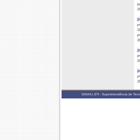
P
2
2
P
2
P
2
2
P
2
2
P
2
SIGAA | STI - Superintendência de Tec