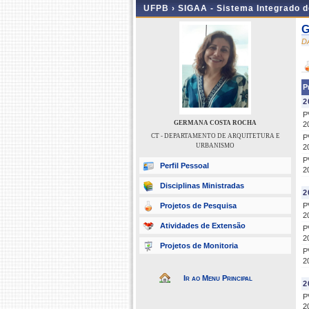
UFPB ›
SIGAA - Sistema Integrado 
G
D
P
2
P
GERMANA COSTA ROCHA
2
CT - DEPARTAMENTO DE ARQUITETURA E
P
URBANISMO
2
P
Perfil Pessoal
2
Disciplinas Ministradas
2
Projetos de Pesquisa
P
2
Atividades de Extensão
P
2
Projetos de Monitoria
P
2
Ir ao Menu Principal
2
P
2