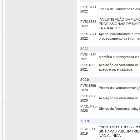
PVB15141-
Escala de Habilidades Soci
2022
INVESTIGAÇÃO DA MEMÓ
PVB15838-
PROFISSIONAIS DE SA
2022
TRAUMÁTICO
PVB15871-
Apego, parentalidade e rea
2022
processamento da informaç
2021
PVB14189-
Memória autobiográfica e 
2021
PVB14395-
Avaliação da Varredura ocu
2021
apego e parentalidade
2020
PVB11699-
Efeitos da Neuroestimulaç
2020
PVB12508-
Avaliação da varredura oc
2020
PVB13425-
Efeitos da Neuroestimula
2020
2019
EVENTOS ESTRESSORES
PIB10213-
SINTOMAS PSIQUIÁTRI
2019
NÃO CLÍNICA