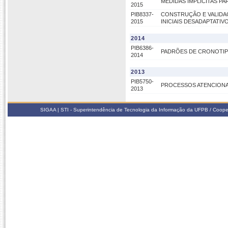
MEDIDAS IMPLÍCITAS PA
2015
PIB8337-
CONSTRUÇÃO E VALIDAÇ
2015
INICIAIS DESADAPTATIV
2014
PIB6386-
PADRÕES DE CRONOTIP
2014
2013
PIB5750-
PROCESSOS ATENCIONAI
2013
SIGAA | STI - Superintendência de Tecnologia da Informação da UFPB / Coope