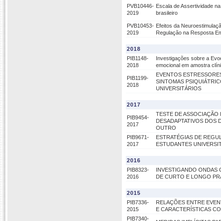
PVB10446-
Escala de Assertividade na
2019
brasileiro
PVB10453-
Efeitos da Neuroestimulaçã
2019
Regulação na Resposta Em
2018
PIB1148-
Investigações sobre a Evo
2018
emocional em amostra clín
EVENTOS ESTRESSORES 
PIB1199-
SINTOMAS PSIQUIÁTRI
2018
UNIVERSITÁRIOS
2017
TESTE DE ASSOCIAÇÃO I
PIB9454-
DESADAPTATIVOS DOS D
2017
OUTRO
PIB9671-
ESTRATÉGIAS DE REGUL
2017
ESTUDANTES UNIVERSI
2016
PIB8323-
INVESTIGANDO ONDAS G
2016
DE CURTO E LONGO P
2015
PIB7336-
RELAÇÕES ENTRE EVEN
2015
E CARACTERÍSTICAS CO
PIB7340-