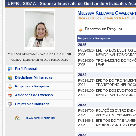
UFPB ›
SIGAA - Sistema Integrado de Gestão de Atividades Ac
Melyssa Kellyane Cavalcant
DPSI - CCHLA - DEPARTAMENTO DE
Projetos de Pesquisa
Projeto de Pesquisa
2025
PVB20326-
EFEITO DOS EVENTOS 
MELYSSA KELLYANE CAVALCANTI GALDINO
2025
MEMÓRIA AUTOBIOGRÁF
CCHLA - DEPARTAMENTO DE PSICOLOGIA
PVB20330-
TREINAMENTO DE MEM
2025
LEVE
Perfil Pessoal
2024
Disciplinas Ministradas
PVB18177-
EFEITO DO TREINAMEN
2024
TRANSTORNO NEUROCO
Projetos de Pesquisa
PVB18180-
EFEITO DOS EVENTOS 
2024
MEMÓRIA AUTOBIOGRÁF
Atividades de Extensão
Projetos de Monitoria
2023
PVB16786-
RELAÇÕES ENTRE EVEN
2023
ASPECTOS FENOMENAIS
Ir ao Menu Principal
PVB16843-
EFEITOS DO TREINAME
2023
NEUROCOGNITIVO LEV
2022