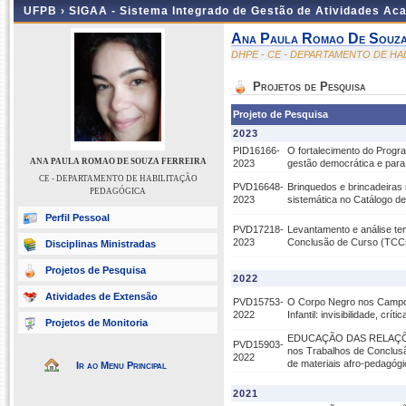
UFPB ›
SIGAA - Sistema Integrado de Gestão de Atividades Ac
Ana Paula Romao De Souza
DHPE - CE - DEPARTAMENTO DE H
Projetos de Pesquisa
Projeto de Pesquisa
2023
PID16166-
O fortalecimento do Progr
ANA PAULA ROMAO DE SOUZA FERREIRA
2023
gestão democrática e para
CE - DEPARTAMENTO DE HABILITAÇÃO
PVD16648-
Brinquedos e brincadeiras
PEDAGÓGICA
2023
sistemática no Catálogo d
Perfil Pessoal
PVD17218-
Levantamento e análise te
2023
Conclusão de Curso (TCC
Disciplinas Ministradas
Projetos de Pesquisa
2022
Atividades de Extensão
PVD15753-
O Corpo Negro nos Campos
2022
Infantil: invisibilidade, críti
Projetos de Monitoria
EDUCAÇÃO DAS RELAÇÕES 
PVD15903-
nos Trabalhos de Conclus
2022
de materiais afro-pedagóg
Ir ao Menu Principal
2021