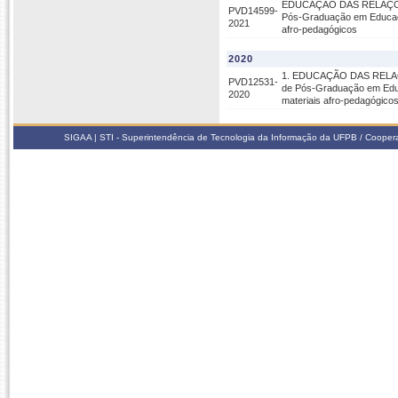
EDUCAÇÃO DAS RELAÇÕES 
PVD14599-
Pós-Graduação em Educaçã
2021
afro-pedagógicos
2020
1. EDUCAÇÃO DAS RELAÇÕE
PVD12531-
de Pós-Graduação em Educ
2020
materiais afro-pedagógico
SIGAA | STI - Superintendência de Tecnologia da Informação da UFPB / Coope