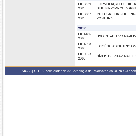
PIO3839-
FORMULAÇÃO DE DIETA
2011
GLICINA PARA CODORN
PIO3882-
INCLUSÃO DA GLICERI
2011
POSTURA
2010
PIO4486-
USO DE ADITIVO NA AL
2010
PIO4658-
EXIGÊNCIAS NUTRICION
2010
PIO9923-
NÍVEIS DE VITAMINA E 
2010
SIGAA | STI - Superintendência de Tecnologia da Informação da UFPB / Coope