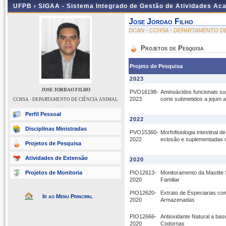
UFPB ›
SIGAA - Sistema Integrado de Gestão de Atividades Ac
Jose Jordao Filho
DCAN - CCHSA - DEPARTAMENTO DE
Projetos de Pesquisa
Projeto de Pesquisa
2023
JOSE JORDAO FILHO
PVO16198-
Aminoácidos funcionais sup
2023
corte submetidos a jejum 
CCHSA - DEPARTAMENTO DE CIÊNCIA ANIMAL
Perfil Pessoal
2022
Disciplinas Ministradas
PVO15360-
Morfofisiologia intestinal 
2022
eclosão e suplementadas c
Projetos de Pesquisa
Atividades de Extensão
2020
Projetos de Monitoria
PIO12613-
Monitoramento da Mastite 
2020
Familiar
PIO12620-
Extrato de Especiarias co
Ir ao Menu Principal
2020
Armazenadas
PIO12666-
Antioxidante Natural a b
2020
Codornas