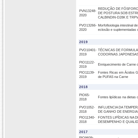
REDUÇÃO DE FÓSFORO 
PVN13248-
DE POSTURA SOB ESTR
2020
CALBINDIN-D28K E TR
PVO13266-
Morfofisiologia intestinal 
2020
eclosão e suplementadas c
2019
PVO10401-
TÉCNICAS DE FORMULAÇ
2019
CODORNAS JAPONESAS
PIO11122-
Enriquecimento de Carne 
2019
PIO11139-
Fontes Ricas em Ácidos G
2019
de PUFAS na Carne
2018
PIO65-
Fontes lipídicas na dietas
2018
PVO1052-
INFLUENCIA DA TEMPER
2018
DE GANHO DE ENERGIA
PIO11340-
FONTES LIPÍDICAS NA
2018
DESEMPENHO E QUALI
2017
PIO9609-